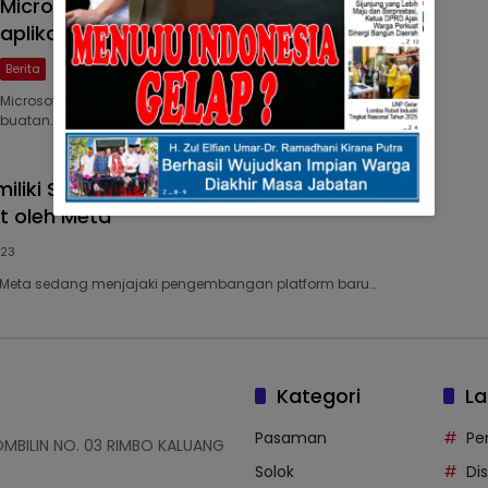
Microsoft meluncurkan AI chatbot ke
aplikasi Bing di iPhone dan Android
Berita
15/03/2023
Microsoft siap untuk mengambil peran chatbot kecerdasan
buatan…
miliki Saingan baru yaitu sebuah Platform
t oleh Meta
023
, Meta sedang menjajaki pengembangan platform baru…
Kategori
La
Pasaman
Pe
OMBILIN NO. 03 RIMBO KALUANG
Solok
Di