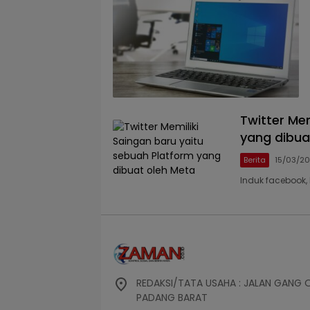
Twitter Me
yang dibua
Berita
15/03/2
Induk facebook
REDAKSI/TATA USAHA : JALAN GANG 
PADANG BARAT