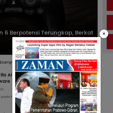
on 6 Berpotensi Terungkap, Berkat
×
ilis AI Generasi Baru untuk Gmail dan
ware
023
 pada hari Selasa meluncurkan serangkaian alat…