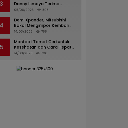
3
Danny Ismaya Terima
Kunjungan Mahasiswa KKN
05/08/2023
808
Unand.
Demi Xpander, Mitsubishi
4
Bakal Mengimpor Kembali
Pajero Sport
14/03/2023
788
Manfaat Tomat Ceri untuk
5
Kesehatan dan Cara Tepat
Mengonsumsinya
14/03/2023
706