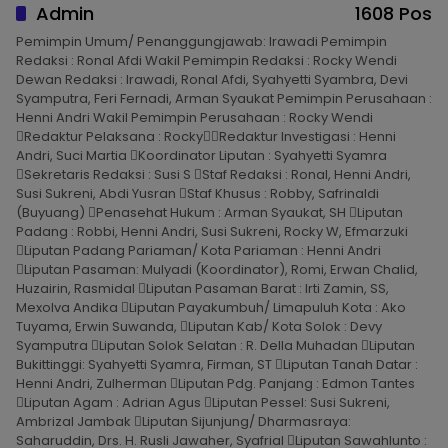
Admin
1608 Pos
Pemimpin Umum/ Penanggungjawab: Irawadi Pemimpin
Redaksi : Ronal Afdi Wakil Pemimpin Redaksi : Rocky Wendi
Dewan Redaksi : Irawadi, Ronal Afdi, Syahyetti Syambra, Devi
Syamputra, Feri Fernadi, Arman Syaukat Pemimpin Perusahaan :
Henni Andri Wakil Pemimpin Perusahaan : Rocky Wendi
Redaktur Pelaksana : RockyRedaktur Investigasi : Henni
Andri, Suci Martia Koordinator Liputan : Syahyetti Syamra
Sekretaris Redaksi : Susi S Staf Redaksi : Ronal, Henni Andri,
Susi Sukreni, Abdi Yusran Staf Khusus : Robby, Safrinaldi
(Buyuang) Penasehat Hukum : Arman Syaukat, SH Liputan
Padang : Robbi, Henni Andri, Susi Sukreni, Rocky W, Efmarzuki
Liputan Padang Pariaman/ Kota Pariaman : Henni Andri
Liputan Pasaman: Mulyadi (Koordinator), Romi, Erwan Chalid,
Huzairin, Rasmidal Liputan Pasaman Barat : Irti Zamin, SS,
Mexolva Andika Liputan Payakumbuh/ Limapuluh Kota : Ako
Tuyama, Erwin Suwanda, Liputan Kab/ Kota Solok : Devy
Syamputra Liputan Solok Selatan : R. Della Muhadan Liputan
Bukittinggi: Syahyetti Syamra, Firman, ST Liputan Tanah Datar :
Henni Andri, Zulherman Liputan Pdg. Panjang : Edmon Tantes
Liputan Agam : Adrian Agus Liputan Pessel: Susi Sukreni,
Ambrizal Jambak Liputan Sijunjung/ Dharmasraya:
Saharuddin, Drs. H. Rusli Jawaher, Syafrial Liputan Sawahlunto :