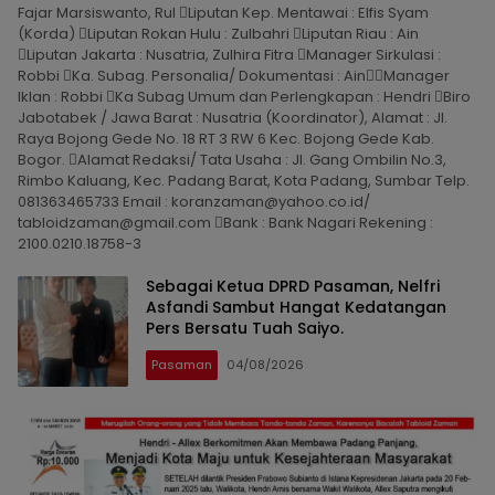
Fajar Marsiswanto, Rul Liputan Kep. Mentawai : Elfis Syam
(Korda) Liputan Rokan Hulu : Zulbahri Liputan Riau : Ain
Liputan Jakarta : Nusatria, Zulhira Fitra Manager Sirkulasi :
Robbi Ka. Subag. Personalia/ Dokumentasi : AinManager
Iklan : Robbi Ka Subag Umum dan Perlengkapan : Hendri Biro
Jabotabek / Jawa Barat : Nusatria (Koordinator), Alamat : Jl.
Raya Bojong Gede No. 18 RT 3 RW 6 Kec. Bojong Gede Kab.
Bogor. Alamat Redaksi/ Tata Usaha : Jl. Gang Ombilin No.3,
Rimbo Kaluang, Kec. Padang Barat, Kota Padang, Sumbar Telp.
081363465733 Email : koranzaman@yahoo.co.id/
tabloidzaman@gmail.com Bank : Bank Nagari Rekening :
2100.0210.18758-3
Sebagai Ketua DPRD Pasaman, Nelfri
Asfandi Sambut Hangat Kedatangan
Pers Bersatu Tuah Saiyo.
Pasaman
04/08/2026