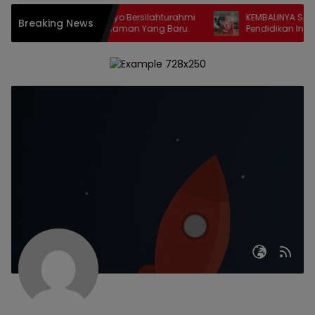
ersatu Tuah Saiyo Bersilahturahmi
KEMBALINYA SANG MOSES ; P
Breaking News
n Kapolres Pasaman Yang Baru.
Pendidikan Inklusif SD Nege
Lubuk Sikaping, Pasaman. O
Rahmawati Ismar SS ( Guru
Lubuk Sikaping, Pasaman.)