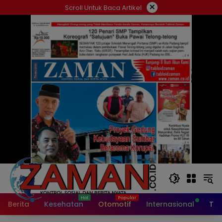
Langsung
×
Scroll Untuk Baca Artikel
ke
konten
Berita
Kesehatan
Otomotif
Internasional
Tek