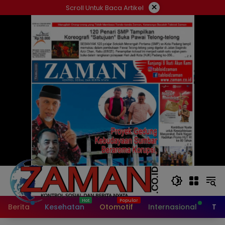
Langsung
×
Scroll Untuk Baca Artikel
ke
konten
Berita
Kesehatan
Otomotif
Internasional
Tek