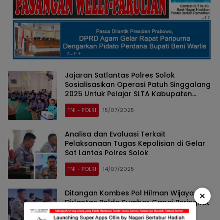
Jajaran Satlantas Polres Solok
Sosialisasikan Operasi Patuh Singgalang
2025 Untuk Pelajar SLTA Kabupaten
Solok
TNI - POLRI
15/07/2025
Analisa dan Evaluasi Terkait
Pelaksanaan Tugas Kepolisian di Gelar
Sat Lantas Polres Solok
TNI - POLRI
14/07/2025
Ditangan Kombes Pol Hilman Wijaya,
×
Dirlantas Polda Sumbar Capai Peringkat
1 Dalam Pencapaian PNBP