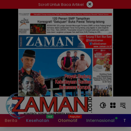
Langsung
×
Scroll Untuk Baca Artikel
ke
konten
Berita
Kesehatan
Otomotif
Internasional
Tek