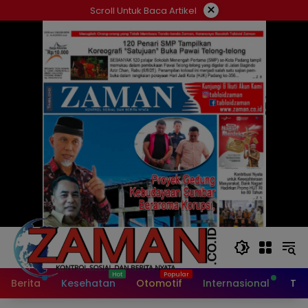
Langsung
×
Scroll Untuk Baca Artikel
ke
konten
Berita
Kesehatan
Otomotif
Internasional
Tek