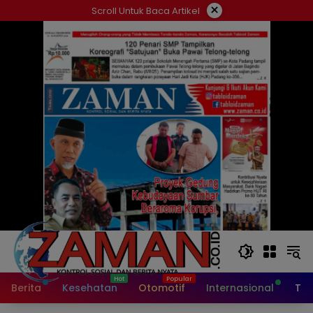
Langsung
×
Scroll Untuk Baca Artikel
ke
konten
Berita
Kesehatan
Otomotif
Internasional
Tek