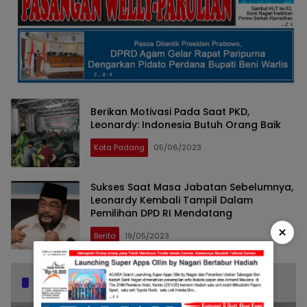
Berikan Motivasi Pada Saat PKD,
Leonardy: Indonesia Butuh Orang Baik
Kota Padang
05/06/2023
Sukses Saat Masa Jabatan Sebelumnya,
Leonardy Kembali Tampil Dalam
Pemilihan DPD RI Mendatang
×
Berita
19/05/2023
Popular Posts