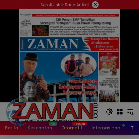
Langsung
×
Scroll Untuk Baca Artikel
ke
konten
Berita
Kesehatan
Otomotif
Internasional
Tek