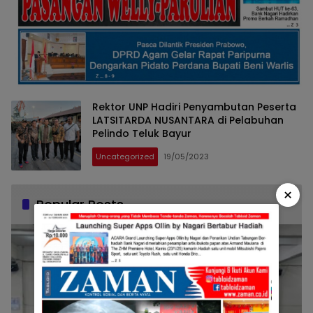
Rektor UNP Hadiri Penyambutan Peserta
LATSITARDA NUSANTARA di Pelabuhan
Pelindo Teluk Bayur
Uncategorized
19/05/2023
×
Popular Posts