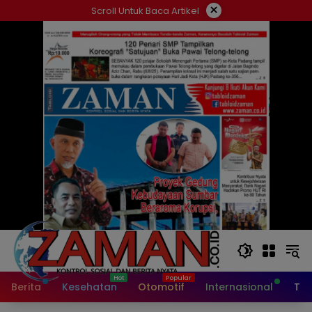
Langsung
×
Scroll Untuk Baca Artikel
ke
konten
Berita
Kesehatan
Otomotif
Internasional
Tek