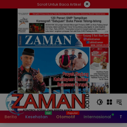
Langsung
×
Scroll Untuk Baca Artikel
ke
konten
Berita
Kesehatan
Otomotif
Internasional
Tek