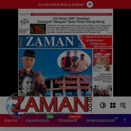
Langsung
×
Scroll Untuk Baca Artikel
ke
konten
Berita
Kesehatan
Otomotif
Internasional
Tek