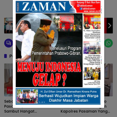
Wakil Bupati H. Candra Sampaikan LKPJ
Bupati Solok Tahun 2024 Pada Paripurna
DPRD
Pos Terkait
Pasaman
Pasaman
Sebagai Ketua DPRD
Pers Bersatu Tuah Saiyo
Pasaman, Nelfri Asfandi
Bersilahturahmi Dengan
Sambut Hangat
Kapolres Pasaman Yang
Kedatangan Pers Bersatu
Baru.