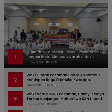
Islam dan Toleransi: Pesan Pimpinan
1
Ponpes Barid Almunawwarah untuk
Indonesia
01/07/2024
1029
Wakil Bupati Pasaman Sabar AS Sambut
2
Kontingen Regu Pramuka Kwarcab
Pasaman
23/05/2023
956
Wakil ketua DPRD Pasaman, Danny Ismaya
3
Terima Kunjungan Mahasiswa KKN Unand.
05/08/2023
808