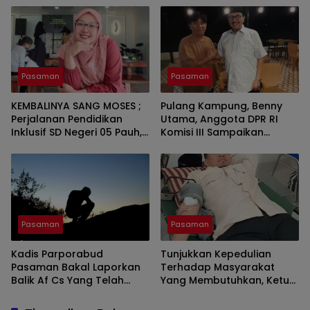
Tuah Saiyo.
Pasaman
Pasaman
KEMBALINYA SANG MOSES ;
Pulang Kampung, Benny
Perjalanan Pendidikan
Utama, Anggota DPR RI
Inklusif SD Negeri 05 Pauh,
Komisi III Sampaikan
Lubuk Sikaping, Pasaman.
Pemahaman Anotasi Pada
Oleh : Rahmawati Ismar SS
Wartawan Di Pasaman
( Guru SDN Pauh , Lubuk
Sikaping, Pasaman.)
Pasaman
Pasaman
Kadis Parporabud
Tunjukkan Kepedulian
Pasaman Bakal Laporkan
Terhadap Masyarakat
Balik Af Cs Yang Telah
Yang Membutuhkan, Ketua
Menyebarkan Fitnah Dan
DPRD Pasaman Nelfri
Melaporkannya
Asfandi Donorkan