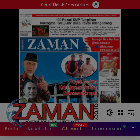
Langsung
×
Scroll Untuk Baca Artikel
ke
konten
Berita
Kesehatan
Otomotif
Internasional
Tek