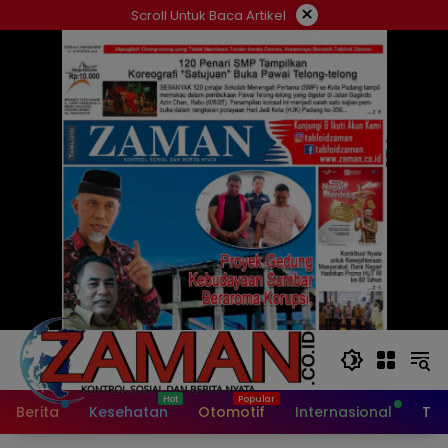
Langsung
×
Scroll Untuk Baca Artikel
ke
konten
Berita
Kesehatan
Otomotif
Internasional
Tek