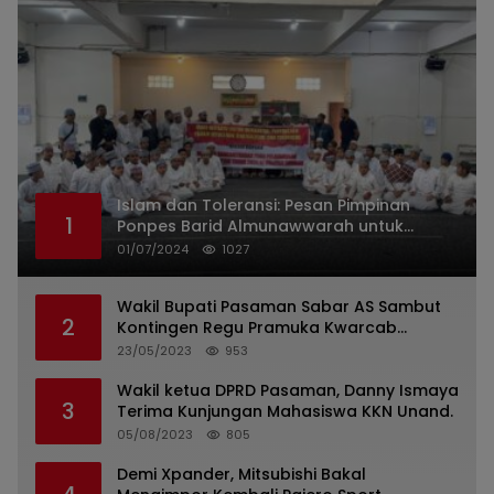
Islam dan Toleransi: Pesan Pimpinan
1
Ponpes Barid Almunawwarah untuk
Indonesia
01/07/2024
1027
Wakil Bupati Pasaman Sabar AS Sambut
2
Kontingen Regu Pramuka Kwarcab
Pasaman
23/05/2023
953
Wakil ketua DPRD Pasaman, Danny Ismaya
3
Terima Kunjungan Mahasiswa KKN Unand.
05/08/2023
805
Demi Xpander, Mitsubishi Bakal