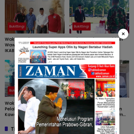
Berbudaya
Bukittingi
Bukittingi
×
Wako Ramlan Dan
Wako Ramlan Teguhkan
Wawako Ibnu Diundang
Bela Negara Untuk
IKAB Palembang Resmikan
Indonesia Maju
Baitul Maal
Bukittingi
Bukittingi
Wako Ramlan Pukul Gong
Wako Ramlan Pemko
Pelaksanaan MGR Promosi
Dukung Pengembangan
Kawasan Geopark
Dan Peningkatan Saham
BPRS Jam Gadang
Tinggalkan Balasan