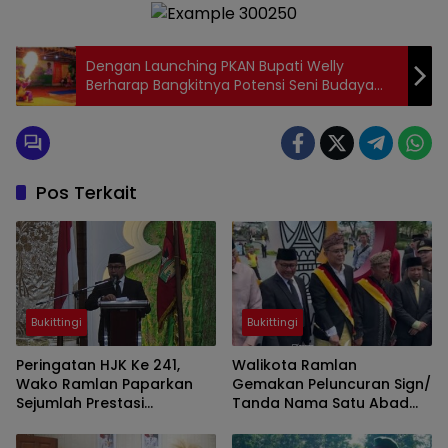
Dengan Launching PKAN Bupati Welly
Berharap Bangkitnya Potensi Seni Budaya
Dan Kreativitas Generasi Muda
Pos Terkait
Bukittingi
Bukittingi
Peringatan HJK Ke 241,
Walikota Ramlan
Wako Ramlan Paparkan
Gemakan Peluncuran Sign/
Sejumlah Prestasi
Tanda Nama Satu Abad
Bukittinggi Gemilang,
Jam Gadang
Berkeadilan, Dan