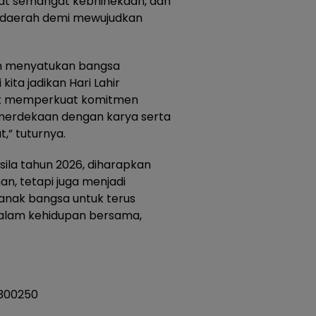
t semangat kebhinekaan, dan
 daerah demi mewujudkan
lah menyatukan bangsa
ita jadikan Hari Lahir
uk memperkuat komitmen
merdekaan dengan karya serta
,” tuturnya.
sila tahun 2026, diharapkan
n, tetapi juga menjadi
 anak bangsa untuk terus
dalam kehidupan bersama,