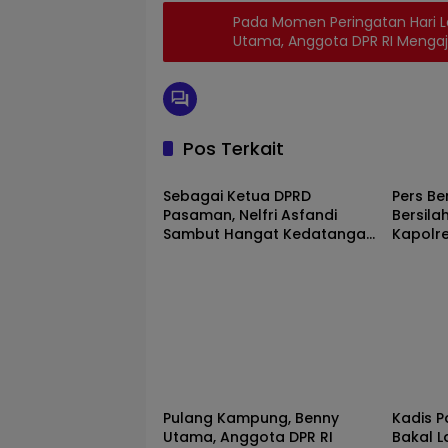
Pada Momen Peringatan Hari La
Utama, Anggota DPR RI Mengaj
Untuk Menjadikan Nilai – Nilai 
Pedoman Hidup
Pos Terkait
Pasaman
Pasam
Sebagai Ketua DPRD
Pers Be
Pasaman, Nelfri Asfandi
Bersil
Sambut Hangat Kedatangan
Kapolr
Pers Bersatu Tuah Saiyo.
Baru.
Pasaman
Pasam
Pulang Kampung, Benny
Kadis 
Utama, Anggota DPR RI
Bakal L