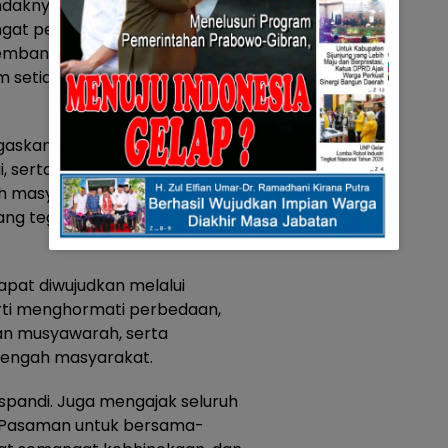
daknya menjadi refleksi
at persatuan, gotong royong,
membangun daerah dan bangsa.
lam setiap aspek kehidupan
negaskan, bahwa tantangan
, serta dinamika sosial yang
h masyarakat, khususnya
g teguh pada nilai-nilai
dapat diwujudkan melalui
rti menghormati perbedaan,
n musyawarah, serta
tengah masyarakat.
spandi. Juga mengajak seluruh
Pasaman untuk bersama-