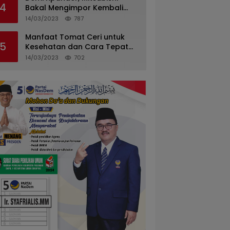
4
Bakal Mengimpor Kembali
Pajero Sport
14/03/2023
787
Manfaat Tomat Ceri untuk
5
Kesehatan dan Cara Tepat
Mengonsumsinya
14/03/2023
702