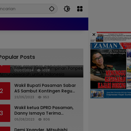
×
Popular Posts
Islam dan Toleransi: Pesan
1
Pimpinan Ponpes Barid
Almunawwarah untuk
01/07/2024
1028
Indonesia
Wakil Bupati Pasaman Sabar
2
AS Sambut Kontingen Regu
Pramuka Kwarcab Pasaman
23/05/2023
953
Wakil ketua DPRD Pasaman,
3
Danny Ismaya Terima
Kunjungan Mahasiswa KKN
05/08/2023
806
Unand.
Demi Xpander, Mitsubishi