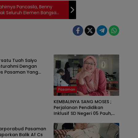
hirnya Pancasila, Benny
ak Seluruh Elemen Bangsa
Luhur Pancasila Sebagai
an
rsatu Tuah Saiyo
ahturahmi Dengan
es Pasaman Yang
Pasaman
KEMBALINYA SANG MOSES ;
Perjalanan Pendidikan
Inklusif SD Negeri 05 Pauh,
an
Lubuk Sikaping, Pasaman.
Oleh : Rahmawati Ismar SS (
Parporabud Pasaman
Guru SDN Pauh , Lubuk
aporkan Balik Af Cs
Sikaping, Pasaman.)