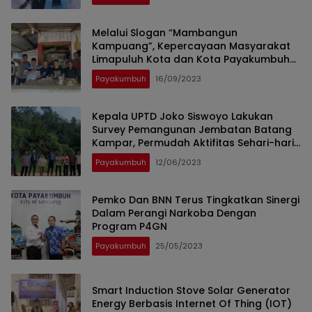
Melalui Slogan “Mambangun
Kampuang”, Kepercayaan Masyarakat
Limapuluh Kota dan Kota Payakumbuh
Masih Di Sisi Irfendi Arbi
Payakumbuh
16/09/2023
Kepala UPTD Joko Siswoyo Lakukan
Survey Pemangunan Jembatan Batang
Kampar, Permudah Aktifitas Sehari-hari
Masyarakat.
Payakumbuh
12/06/2023
Pemko Dan BNN Terus Tingkatkan Sinergi
Dalam Perangi Narkoba Dengan
Program P4GN
Payakumbuh
25/05/2023
Smart Induction Stove Solar Generator
Energy Berbasis Internet Of Thing (IOT)