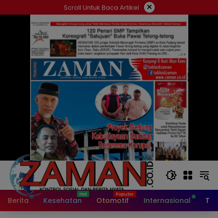
Langsung
×
Scroll Untuk Baca Artikel
ke
konten
Berita
Kesehatan
Otomotif
Internasional
Tek