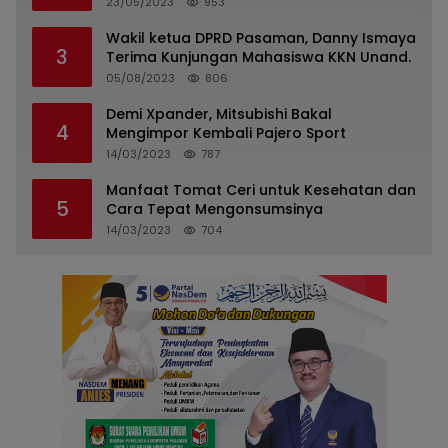
Pasaman
23/05/2023
953
Wakil ketua DPRD Pasaman, Danny Ismaya
3
Terima Kunjungan Mahasiswa KKN Unand.
05/08/2023
806
Demi Xpander, Mitsubishi Bakal
4
Mengimpor Kembali Pajero Sport
14/03/2023
787
Manfaat Tomat Ceri untuk Kesehatan dan
5
Cara Tepat Mengonsumsinya
14/03/2023
704