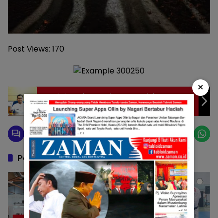
Post Views:
170
×
Pemkab Padang Pariaman Tunjukan
Komitmen terhadap Keterbukaan Informasi
Publik
Pos Terkait