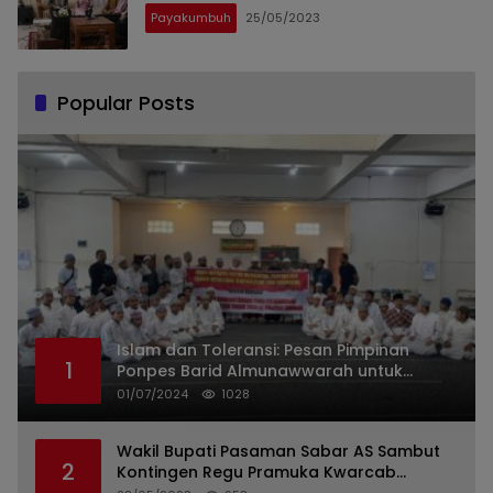
Payakumbuh
25/05/2023
Popular Posts
Islam dan Toleransi: Pesan Pimpinan
1
Ponpes Barid Almunawwarah untuk
Indonesia
01/07/2024
1028
Wakil Bupati Pasaman Sabar AS Sambut
2
Kontingen Regu Pramuka Kwarcab