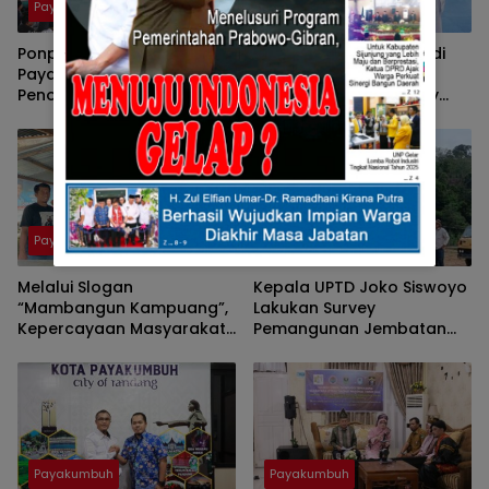
Payakumbuh
Payakumbuh
Ponpes Dar El Ilmi
Yendri Bodra Resmi Jadi
Payakumbuh Tegaskan
Ketua Lemkari Kota
Penolakan Tawuran dan
Payakumbuh, Leonardy
Paham Radikalisme
Ajak Tingkatkan Prestasi
Payakumbuh
Payakumbuh
Melalui Slogan
Kepala UPTD Joko Siswoyo
“Mambangun Kampuang”,
Lakukan Survey
Kepercayaan Masyarakat
Pemangunan Jembatan
Limapuluh Kota dan Kota
Batang Kampar, Permudah
Payakumbuh Masih Di Sisi
Aktifitas Sehari-hari
Irfendi Arbi
Masyarakat.
Payakumbuh
Payakumbuh