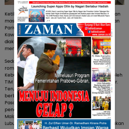
Ketika itu, juga disampaikan berbagai informasi dan
masukan yang perlu dilaksanakan, untuk kemajuan
Pariwisata Pasaman ke depan dan strategi agar
Kawasan Equator Bonjol masuk Destinasi yg
diakomodir dalam RIPPARNAS sebagai dasar
mendapatkan sumber pembiayaan ke depan.
Sedangkan kunjungan terakhir Bupati Sabar dan
rombongan, adalah ke Kementerian Pendidikan
Kebudayaan Riset dan Teknologi, yang diterima oleh
TIM KERJA DAK dan BOS Direktorat Sekolah Dasar.
Terus, kembali Bupati Pasaman menyampaikan,
berbagai informasi terkait Program prioritas
Pasaman Cerdas. Dilanjutkan dengan kebutuhan
penanganan sekolah yg rusak, pasca gempa
Malampah dan rencana pengembangan SMPN 1
Lubuk Sikaping dan SDN 05 PAUH, yang direncanakan