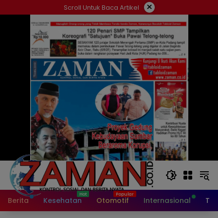
Langsung
×
Scroll Untuk Baca Artikel
ke
konten
Berita
Kesehatan
Otomotif
Internasional
Tek