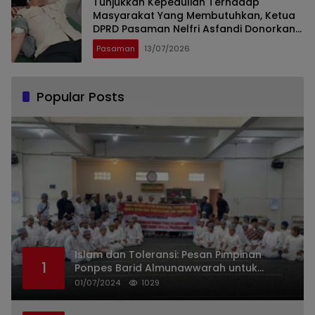
Tunjukkan Kepedulian Terhadap
Masyarakat Yang Membutuhkan, Ketua
DPRD Pasaman Nelfri Asfandi Donorkan
Darahnya
Pasaman
13/07/2026
Popular Posts
Islam dan Toleransi: Pesan Pimpinan
1
Ponpes Barid Almunawwarah untuk
Indonesia
01/07/2024
1029