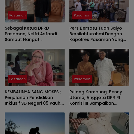
Pasaman
Pasaman
Sebagai Ketua DPRD
Pers Bersatu Tuah Saiyo
Pasaman, Nelfri Asfandi
Bersilahturahmi Dengan
Sambut Hangat
Kapolres Pasaman Yang
Kedatangan Pers Bersatu
Baru.
Tuah Saiyo.
Pasaman
Pasaman
KEMBALINYA SANG MOSES ;
Pulang Kampung, Benny
Perjalanan Pendidikan
Utama, Anggota DPR RI
Inklusif SD Negeri 05 Pauh,
Komisi III Sampaikan
Lubuk Sikaping, Pasaman.
Pemahaman Anotasi Pada
Oleh : Rahmawati Ismar SS
Wartawan Di Pasaman
( Guru SDN Pauh , Lubuk
Sikaping, Pasaman.)