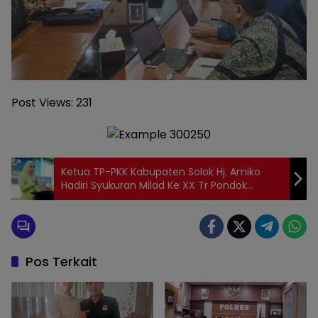
Post Views:
231
Ketua TP-PKK Kabupaten Solok Hj. Amiko
Hadiri Syukuran Milad Ke XX Tr Pondok
Pesantren Darul Tauhid
Pos Terkait