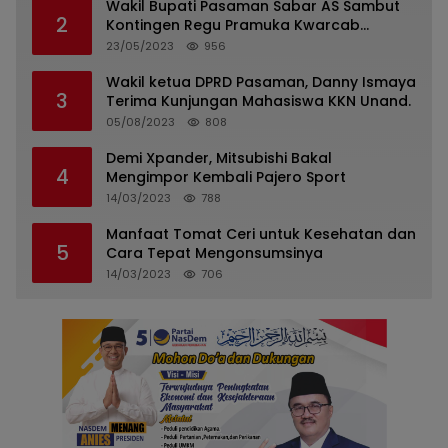
Wakil Bupati Pasaman Sabar AS Sambut
2
Kontingen Regu Pramuka Kwarcab
Pasaman
23/05/2023
956
Wakil ketua DPRD Pasaman, Danny Ismaya
3
Terima Kunjungan Mahasiswa KKN Unand.
05/08/2023
808
Demi Xpander, Mitsubishi Bakal
4
Mengimpor Kembali Pajero Sport
14/03/2023
788
Manfaat Tomat Ceri untuk Kesehatan dan
5
Cara Tepat Mengonsumsinya
14/03/2023
706