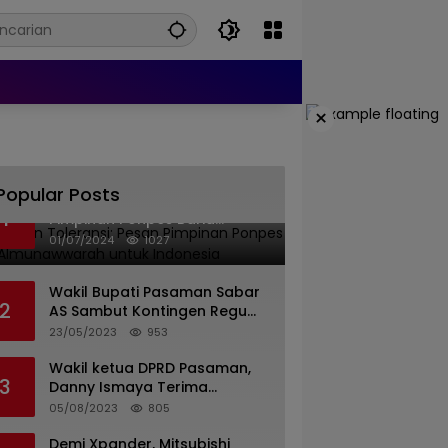
×
Popular Posts
Islam dan Toleransi: Pesan
1
Pimpinan Ponpes Barid
Almunawwarah untuk
01/07/2024
1027
Indonesia
Wakil Bupati Pasaman Sabar
2
AS Sambut Kontingen Regu
Pramuka Kwarcab Pasaman
23/05/2023
953
Wakil ketua DPRD Pasaman,
3
Danny Ismaya Terima
Kunjungan Mahasiswa KKN
05/08/2023
805
Unand.
Demi Xpander, Mitsubishi