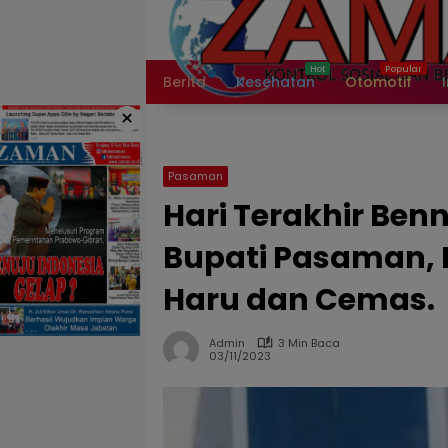
Langsung
ke
konten
Berita
Kesehatan
Otomotif
×
Pasaman
Hari Terakhir Be
Bupati Pasaman, 
Haru dan Cemas.
Admin
3 Min Baca
03/11/2023