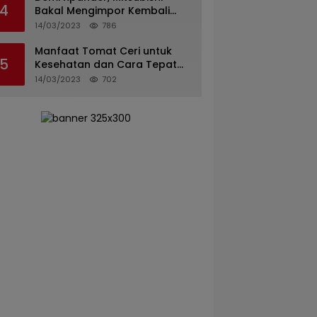
4
Bakal Mengimpor Kembali
Pajero Sport
14/03/2023
786
Manfaat Tomat Ceri untuk
5
Kesehatan dan Cara Tepat
Mengonsumsinya
14/03/2023
702