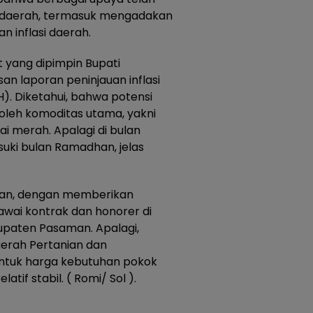
si daerah, termasuk mengadakan
n inflasi daerah.
t yang dipimpin Bupati
n laporan peninjauan inflasi
). Diketahui, bahwa potensi
 oleh komoditas utama, yakni
ai merah. Apalagi di bulan
uki bulan Ramadhan, jelas
ukan, dengan memberikan
wai kontrak dan honorer di
upaten Pasaman. Apalagi,
rah Pertanian dan
untuk harga kebutuhan pokok
tif stabil. ( Romi/ Sol ).