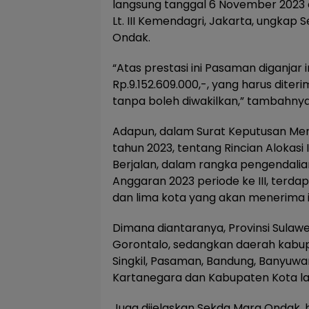
langsung tanggal 6 November 2023 
Lt. III Kemendagri, Jakarta, ungka
Ondak.
“Atas prestasi ini Pasaman diganjar i
Rp.9.152.609.000,-, yang harus dite
tanpa boleh diwakilkan,” tambahnya
Adapun, dalam Surat Keputusan Men
tahun 2023, tentang Rincian Alokasi I
Berjalan, dalam rangka pengendalia
Anggaran 2023 periode ke III, terdap
dan lima kota yang akan menerima ins
Dimana diantaranya, Provinsi Sulawe
Gorontalo, sedangkan daerah kabu
Singkil, Pasaman, Bandung, Banyuwa
Kartanegara dan Kabupaten Kota lai
Juga dijelaskan Sekda Mara Ondak,