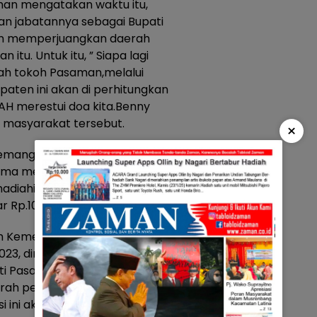
an mengatakan waktu itu,
n jabatannya sebagai Bupati
tan memperjuangkan daerah
itu. Untuk itu, ” Siapa lagi
lah tokoh Pasaman,melalui
aten ini akan di perhitungkan
AH merestui doa kita.Benny
 masyarakat tersebut.
×
emang diakui secara nasional.
ama menjabat , satu prestasi
adiahi Dana Insentf Fiskal dari
 Rp.10 milyar, jelasnya.
am Kementerian Dalam Negeri,
023, dimana Kemendagri
ti Pasaman H. Benny Utama
rah periode III tahun 2023,
si ini akan disampaikan