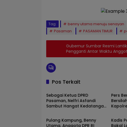
Tag:
benny utama menuju senayan
Pasaman
PASAMAN TIMUR
p
Gubernur Sumbar Resmi Lantik
Pengganti Antar Waktu Anggo
Pos Terkait
Pasaman
Pasam
Sebagai Ketua DPRD
Pers Be
Pasaman, Nelfri Asfandi
Bersil
Sambut Hangat Kedatangan
Kapolr
Pasaman
Pasam
Pers Bersatu Tuah Saiyo.
Baru.
Pulang Kampung, Benny
Kadis 
Utama, Anggota DPR RI
Bakal L