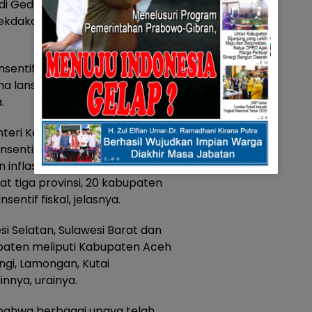
di Gedung Sasana Bhakti Praja
p Sekdakab Pasaman, Mara
nsentif fiskal sebesar
rima lansung Bupati Pasaman,
.
teri Keuangan (KMK) No. 400
nsentif Fiskal Kinerja Tahun
n inflasi daerah pada tahun
at tiga provinsi, 20 kabupaten
entif fiskal, jelasnya.
si Selatan, Sulawesi Barat dan
paten meliputi Kabupaten Aceh
ngi, Lamongan, Kutai
nnya, urainya.
 bahwa berbagai upaya telah