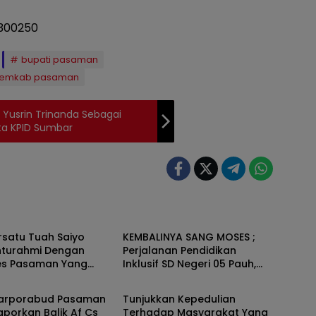
bupati pasaman
emkab pasaman
 Yusrin Trinanda Sebagai
ta KPID Sumbar
an
Pasaman
rsatu Tuah Saiyo
KEMBALINYA SANG MOSES ;
ahturahmi Dengan
Perjalanan Pendidikan
es Pasaman Yang
Inklusif SD Negeri 05 Pauh,
an
Pasaman
Lubuk Sikaping, Pasaman.
Oleh : Rahmawati Ismar SS (
Parporabud Pasaman
Tunjukkan Kepedulian
Guru SDN Pauh , Lubuk
aporkan Balik Af Cs
Terhadap Masyarakat Yang