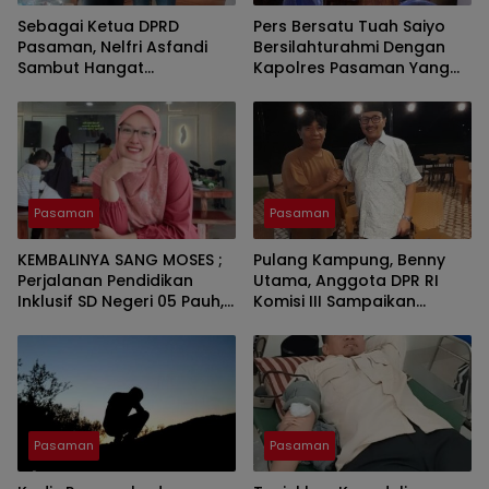
Sebagai Ketua DPRD
Pers Bersatu Tuah Saiyo
Pasaman, Nelfri Asfandi
Bersilahturahmi Dengan
Sambut Hangat
Kapolres Pasaman Yang
Kedatangan Pers Bersatu
Baru.
Tuah Saiyo.
Pasaman
Pasaman
KEMBALINYA SANG MOSES ;
Pulang Kampung, Benny
Perjalanan Pendidikan
Utama, Anggota DPR RI
Inklusif SD Negeri 05 Pauh,
Komisi III Sampaikan
Lubuk Sikaping, Pasaman.
Pemahaman Anotasi Pada
Oleh : Rahmawati Ismar SS
Wartawan Di Pasaman
( Guru SDN Pauh , Lubuk
Sikaping, Pasaman.)
Pasaman
Pasaman