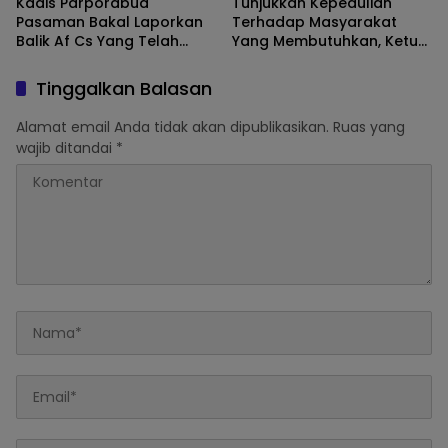
Kadis Parporabud
Tunjukkan Kepedulian
Pasaman Bakal Laporkan
Terhadap Masyarakat
Balik Af Cs Yang Telah
Yang Membutuhkan, Ketua
Menyebarkan Fitnah Dan
DPRD Pasaman Nelfri
Melaporkannya
Asfandi Donorkan
Tinggalkan Balasan
Darahnya
Alamat email Anda tidak akan dipublikasikan.
Ruas yang
wajib ditandai
*