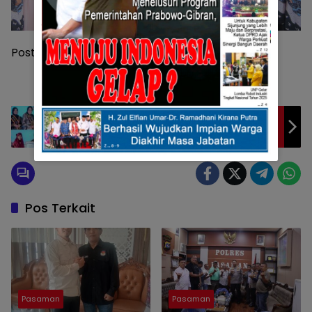
Post Views:
157
Bupati dan Ketua TP-PKK Kabupaten Solok
Terima Penghargaan Ayah Bunda GenRe
Pengayom BKKBN Sumbar 2024
Pos Terkait
Pasaman
Pasaman