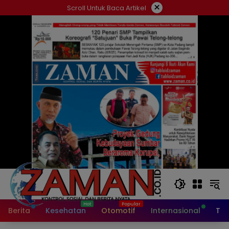
Langsung
×
Scroll Untuk Baca Artikel
ke
konten
Berita
Kesehatan
Otomotif
Internasional
Tek