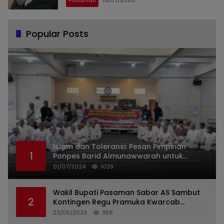
Popular Posts
Islam dan Toleransi: Pesan Pimpinan
1
Ponpes Barid Almunawwarah untuk
Indonesia
01/07/2024
1029
Wakil Bupati Pasaman Sabar AS Sambut
2
Kontingen Regu Pramuka Kwarcab
Pasaman
23/05/2023
956