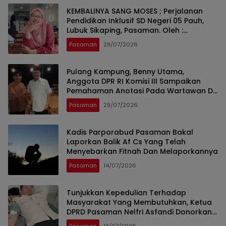
KEMBALINYA SANG MOSES ; Perjalanan
Pendidikan Inklusif SD Negeri 05 Pauh,
Lubuk Sikaping, Pasaman. Oleh :
Rahmawati Ismar SS ( Guru SDN Pauh ,
Pasaman
29/07/2026
Lubuk Sikaping, Pasaman.)
Pulang Kampung, Benny Utama,
Anggota DPR RI Komisi III Sampaikan
Pemahaman Anotasi Pada Wartawan Di
Pasaman
Pasaman
29/07/2026
Kadis Parporabud Pasaman Bakal
Laporkan Balik Af Cs Yang Telah
Menyebarkan Fitnah Dan Melaporkannya
Pasaman
14/07/2026
Tunjukkan Kepedulian Terhadap
Masyarakat Yang Membutuhkan, Ketua
DPRD Pasaman Nelfri Asfandi Donorkan
Darahnya
Pasaman
13/07/2026