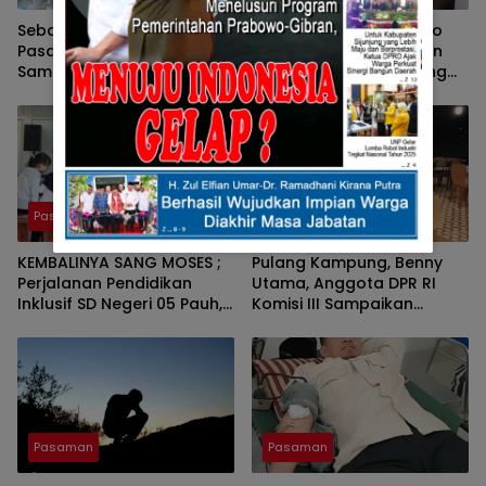
Sebagai Ketua DPRD
Pers Bersatu Tuah Saiyo
Pasaman, Nelfri Asfandi
Bersilahturahmi Dengan
Sambut Hangat
Kapolres Pasaman Yang
Kedatangan Pers Bersatu
Baru.
Tuah Saiyo.
Pasaman
Pasaman
KEMBALINYA SANG MOSES ;
Pulang Kampung, Benny
Perjalanan Pendidikan
Utama, Anggota DPR RI
Inklusif SD Negeri 05 Pauh,
Komisi III Sampaikan
Lubuk Sikaping, Pasaman.
Pemahaman Anotasi Pada
Oleh : Rahmawati Ismar SS
Wartawan Di Pasaman
( Guru SDN Pauh , Lubuk
Sikaping, Pasaman.)
Pasaman
Pasaman