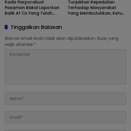
Kadis Parporabud
Tunjukkan Kepedulian
Pasaman Bakal Laporkan
Terhadap Masyarakat
Balik Af Cs Yang Telah
Yang Membutuhkan, Ketua
Menyebarkan Fitnah Dan
DPRD Pasaman Nelfri
Melaporkannya
Asfandi Donorkan
Tinggalkan Balasan
Darahnya
Alamat email Anda tidak akan dipublikasikan.
Ruas yang
wajib ditandai
*