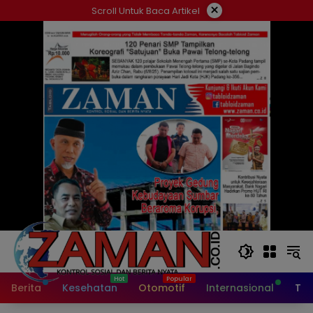
Langsung
×
Scroll Untuk Baca Artikel
ke
konten
Berita
Kesehatan
Otomotif
Internasional
Tek