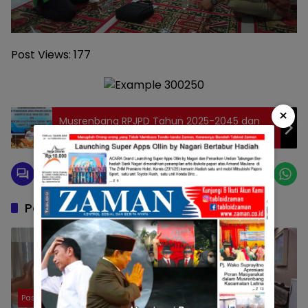
Post Views:
177
×
Musrenbang RPJPD Tahun 2025-2045 dan
RKPD Kabupaten Solok Tahun 2025 di Buka
Bupati Solok
Pos Terkait
Pasaman
Pasaman