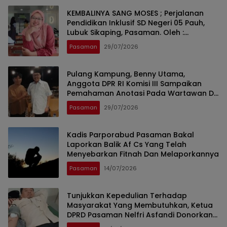
KEMBALINYA SANG MOSES ; Perjalanan
Pendidikan Inklusif SD Negeri 05 Pauh,
Lubuk Sikaping, Pasaman. Oleh :
Rahmawati Ismar SS ( Guru SDN Pauh ,
Pasaman
29/07/2026
Lubuk Sikaping, Pasaman.)
Pulang Kampung, Benny Utama,
Anggota DPR RI Komisi III Sampaikan
Pemahaman Anotasi Pada Wartawan Di
Pasaman
Pasaman
29/07/2026
Kadis Parporabud Pasaman Bakal
Laporkan Balik Af Cs Yang Telah
Menyebarkan Fitnah Dan Melaporkannya
Pasaman
14/07/2026
Tunjukkan Kepedulian Terhadap
Masyarakat Yang Membutuhkan, Ketua
DPRD Pasaman Nelfri Asfandi Donorkan
Darahnya