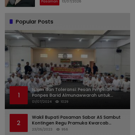
Pasaman
13/07/2026
Popular Posts
Islam dan Toleransi: Pesan Pimpinan
1
Ponpes Barid Almunawwarah untuk
Indonesia
01/07/2024
1029
Wakil Bupati Pasaman Sabar AS Sambut
2
Kontingen Regu Pramuka Kwarcab
Pasaman
23/05/2023
956