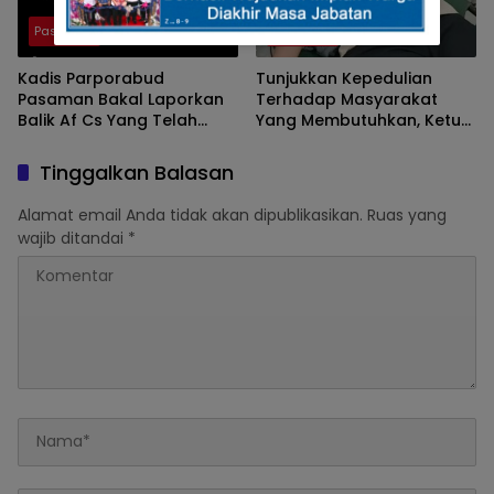
Pasaman
Pasaman
Kadis Parporabud
Tunjukkan Kepedulian
Pasaman Bakal Laporkan
Terhadap Masyarakat
Balik Af Cs Yang Telah
Yang Membutuhkan, Ketua
Menyebarkan Fitnah Dan
DPRD Pasaman Nelfri
Melaporkannya
Asfandi Donorkan
Tinggalkan Balasan
Darahnya
Alamat email Anda tidak akan dipublikasikan.
Ruas yang
wajib ditandai
*