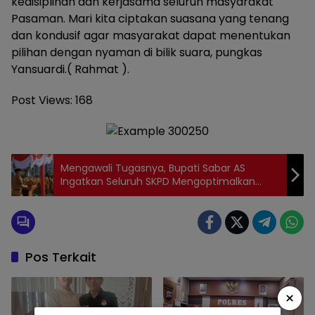
kedisiplinan dan kerjasama seluruh masyarakat
Pasaman. Mari kita ciptakan suasana yang tenang
dan kondusif agar masyarakat dapat menentukan
pilihan dengan nyaman di bilik suara, pungkas
Yansuardi.( Rahmat ).
Post Views:
168
Mengawali Tugasnya, Bupati Sabar AS
Ingatkan Seluruh SKPD Mengoptimalkan
Kinerjanya, Saat Pimpin Apel Organik ASN
Pos Terkait
×