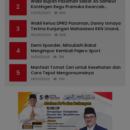
Wakil Bupati Pasaman Sabar AS Sambut
2
Kontingen Regu Pramuka Kwarcab
Pasaman
23/05/2023
956
Wakil ketua DPRD Pasaman, Danny Ismaya
3
Terima Kunjungan Mahasiswa KKN Unand.
05/08/2023
808
Demi Xpander, Mitsubishi Bakal
4
Mengimpor Kembali Pajero Sport
14/03/2023
788
Manfaat Tomat Ceri untuk Kesehatan dan
5
Cara Tepat Mengonsumsinya
14/03/2023
706