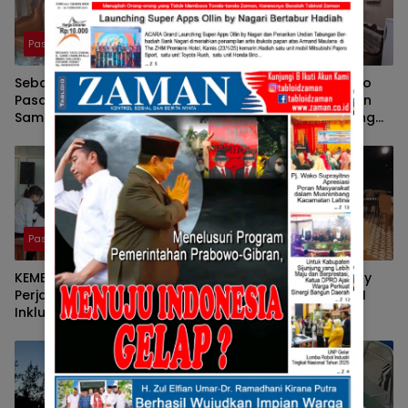
Pasaman
Pasaman
Sebagai Ketua DPRD
Pers Bersatu Tuah Saiyo
Pasaman, Nelfri Asfandi
Bersilahturahmi Dengan
Sambut Hangat
Kapolres Pasaman Yang
Kedatangan Pers Bersatu
Baru.
Tuah Saiyo.
Pasaman
Pasaman
KEMBALINYA SANG MOSES ;
Pulang Kampung, Benny
Perjalanan Pendidikan
Utama, Anggota DPR RI
Inklusif SD Negeri 05 Pauh,
Komisi III Sampaikan
Lubuk Sikaping, Pasaman.
Pemahaman Anotasi Pada
Oleh : Rahmawati Ismar SS
Wartawan Di Pasaman
( Guru SDN Pauh , Lubuk
Sikaping, Pasaman.)