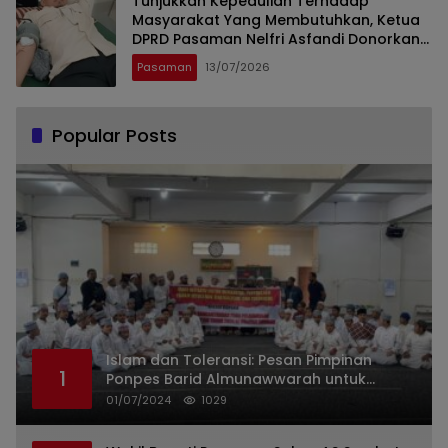
Tunjukkan Kepedulian Terhadap
Masyarakat Yang Membutuhkan, Ketua
DPRD Pasaman Nelfri Asfandi Donorkan
Darahnya
Pasaman
13/07/2026
Popular Posts
Islam dan Toleransi: Pesan Pimpinan
1
Ponpes Barid Almunawwarah untuk
Indonesia
01/07/2024
1029