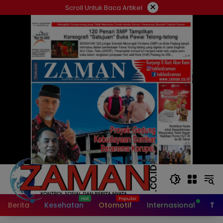
Langsung
×
Scroll Untuk Baca Artikel
ke
konten
Berita
Kesehatan
Otomotif
Internasional
Tek