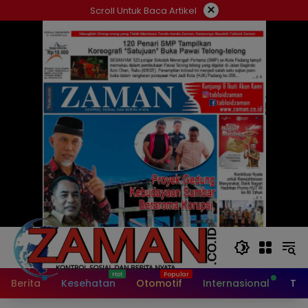
Langsung
×
Scroll Untuk Baca Artikel
ke
konten
Berita
Kesehatan
Otomotif
Internasional
Tek