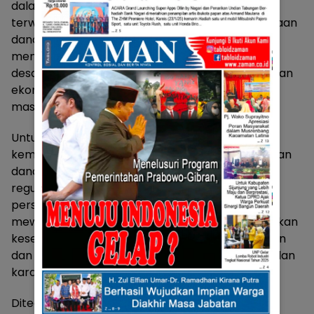
dalam pengelolaan dana desa guna mendukung
terwujudnya good governance. Karena pengelolaan
dana desa yang baik dan akuntabel akan
mendorong kelancaran program pembangunan
desa dan berdampak pada percepatan pemulihan
ekonomi desa serta terwujudnya kesejahteraan
masyarakat desa.
Untuk itu, kata Leonardy perlu sinkronisasi antar
kementerian/lembaga yang menaungi penyaluran
dana desa agar tidak ada lagi tumpang tindih
regulasi. Pemerintah diharapkan mengevaluasi
persentase penggunaan dana desa guna
mewujudkan otonomi dana desa untuk memberikan
kesempatan pada pemerintah desa membangun
dan memberdayakan daerahnya sesuai kondisi dan
karakteristik masing-masing.
Ditegaskannya, hal ini terlihat pada penggunaan