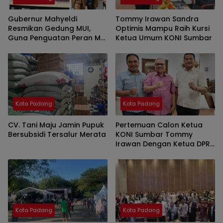
Gubernur Mahyeldi
Tommy Irawan Sandra
Resmikan Gedung MUI,
Optimis Mampu Raih Kursi
Guna Penguatan Peran MUI
Ketua Umum KONI Sumbar
Sebagai Pusat Pelayanan
Umat
Kota Padang
Kota Padang
CV. Tani Maju Jamin Pupuk
Pertemuan Calon Ketua
Bersubsidi Tersalur Merata
KONI Sumbar Tommy
Irawan Dengan Ketua DPRD
Sumbar Merupakan Rasa
Kekeluargaan
Kota Padang
Kota Padang