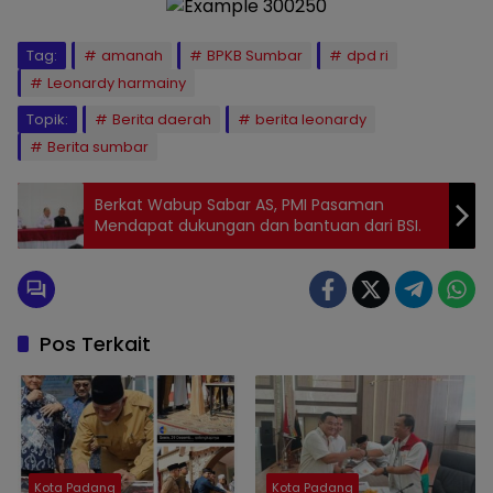
Tag:
amanah
BPKB Sumbar
dpd ri
Leonardy harmainy
Topik:
Berita daerah
berita leonardy
Berita sumbar
Berkat Wabup Sabar AS, PMI Pasaman
Mendapat dukungan dan bantuan dari BSI.
Pos Terkait
Kota Padang
Kota Padang