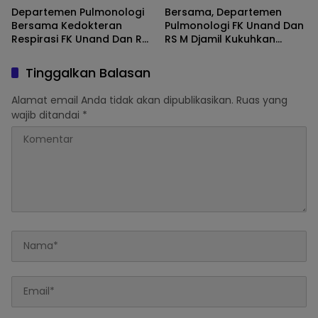
Departemen Pulmonologi
Bersama, Departemen
Bersama Kedokteran
Pulmonologi FK Unand Dan
Respirasi FK Unand Dan RS
RS M Djamil Kukuhkan
M Djamil Padang Gelar
Komitmen Serta
Senam ” Paru Sehat ” Dan
Tingkatkan Layanan
Tinggalkan Balasan
HUT Kota Padang
Kesehatan Paru Lewat
Pulmonary Update 2025
Alamat email Anda tidak akan dipublikasikan.
Ruas yang
wajib ditandai
*