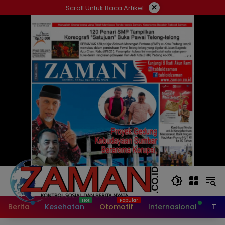
Langsung
×
Scroll Untuk Baca Artikel
ke
konten
Berita
Kesehatan
Otomotif
Internasional
Tek