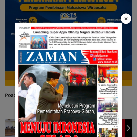
×
Post Views:
386
DPRD Kabupaten Agam Gelar Rapat
Paripurna TA 2023, Optimalkan Identifikasi
isu-isu Strategis dan Permasalahan yang