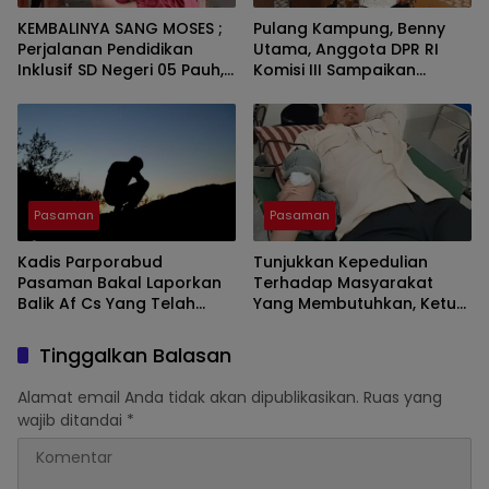
KEMBALINYA SANG MOSES ;
Pulang Kampung, Benny
Perjalanan Pendidikan
Utama, Anggota DPR RI
Inklusif SD Negeri 05 Pauh,
Komisi III Sampaikan
Lubuk Sikaping, Pasaman.
Pemahaman Anotasi Pada
Oleh : Rahmawati Ismar SS
Wartawan Di Pasaman
( Guru SDN Pauh , Lubuk
Sikaping, Pasaman.)
Pasaman
Pasaman
Kadis Parporabud
Tunjukkan Kepedulian
Pasaman Bakal Laporkan
Terhadap Masyarakat
Balik Af Cs Yang Telah
Yang Membutuhkan, Ketua
Menyebarkan Fitnah Dan
DPRD Pasaman Nelfri
Melaporkannya
Asfandi Donorkan
Tinggalkan Balasan
Darahnya
Alamat email Anda tidak akan dipublikasikan.
Ruas yang
wajib ditandai
*