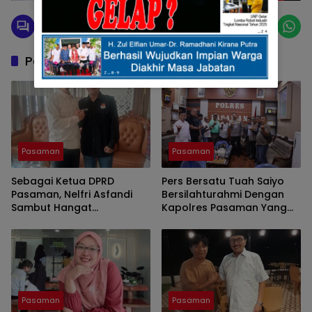
Berkembang di Masyarakat
Pos Terkait
Pasaman
Pasaman
Sebagai Ketua DPRD
Pers Bersatu Tuah Saiyo
Pasaman, Nelfri Asfandi
Bersilahturahmi Dengan
Sambut Hangat
Kapolres Pasaman Yang
Kedatangan Pers Bersatu
Baru.
Tuah Saiyo.
Pasaman
Pasaman