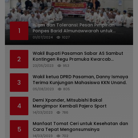
Islam dan Toleransi: Pesan Pimpinan
1
Ponpes Barid Almunawwarah untuk
Indonesia
01/07/2024
1027
Wakil Bupati Pasaman Sabar AS Sambut
2
Kontingen Regu Pramuka Kwarcab
Pasaman
23/05/2023
953
Wakil ketua DPRD Pasaman, Danny Ismaya
3
Terima Kunjungan Mahasiswa KKN Unand.
05/08/2023
805
Demi Xpander, Mitsubishi Bakal
4
Mengimpor Kembali Pajero Sport
14/03/2023
786
Manfaat Tomat Ceri untuk Kesehatan dan
5
Cara Tepat Mengonsumsinya
14/03/2023
702