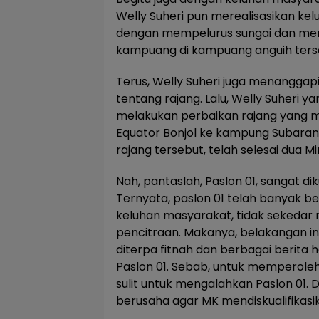
Welly Suheri pun merealisasikan ke
dengan mempelurus sungai dan mem
kampuang di kampuang anguih ters
Terus, Welly Suheri juga menanggap
tentang rajang. Lalu, Welly Suheri ya
melakukan perbaikan rajang yang 
Equator Bonjol ke kampung Subaran
rajang tersebut, telah selesai dua Mi
Nah, pantaslah, Paslon 01, sangat dik
Ternyata, paslon 01 telah banyak b
keluhan masyarakat, tidak sekedar m
pencitraan. Makanya, belakangan ini
diterpa fitnah dan berbagai berita 
Paslon 01. Sebab, untuk memperol
sulit untuk mengalahkan Paslon 01. D
berusaha agar MK mendiskualifikasikan