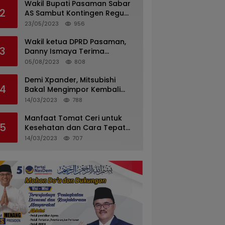
Wakil Bupati Pasaman Sabar
2
AS Sambut Kontingen Regu
Pramuka Kwarcab Pasaman
23/05/2023
956
Wakil ketua DPRD Pasaman,
3
Danny Ismaya Terima
Kunjungan Mahasiswa KKN
05/08/2023
808
Unand.
Demi Xpander, Mitsubishi
4
Bakal Mengimpor Kembali
Pajero Sport
14/03/2023
788
Manfaat Tomat Ceri untuk
5
Kesehatan dan Cara Tepat
Mengonsumsinya
14/03/2023
707