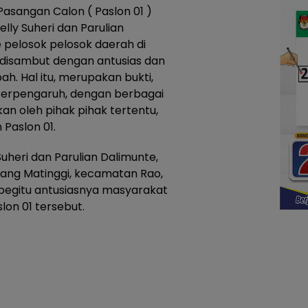
Pasangan Calon ( Paslon 01 )
lly Suheri dan Parulian
e pelosok pelosok daerah di
 disambut dengan antusias dan
h. Hal itu, merupakan bukti,
erpengaruh, dengan berbagai
kan oleh pihak pihak tertentu,
Paslon 01.
uheri dan Parulian Dalimunte,
adang Matinggi, kecamatan Rao,
, begitu antusiasnya masyarakat
on 01 tersebut.