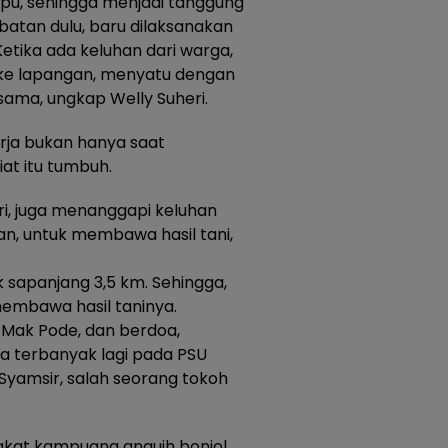
pu, sehingga menjadi tanggung
atan dulu, baru dilaksanakan
etika ada keluhan dari warga,
n ke lapangan, menyatu dengan
sama, ungkap Welly Suheri.
kerja bukan hanya saat
iat itu tumbuh.
eri, juga menanggapi keluhan
an, untuk membawa hasil tani,
 sapanjang 3,5 km. Sehingga,
membawa hasil taninya.
 Mak Pode, dan berdoa,
 terbanyak lagi pada PSU
Syamsir, salah seorang tokoh
akat kampuang anguih bonjol,