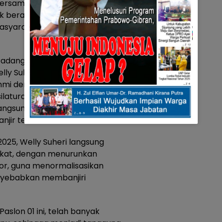
ersama timnya, untuk
k berapa lama setelah itu,
masyarakat setempat bisa
 Padang Petok, yang
ly Suheri dan Parulian
ahmi dengan masyarakat waktu
silaturahmi, pasangan Welly
angsung turun ke lokasi
njir tersebut.
 2025, Welly Suheri langsung
kat, dengan menurunkan
or, guna menormalisasikan
menyebabkan membanjiri
Paslon 01 ini, telah banyak