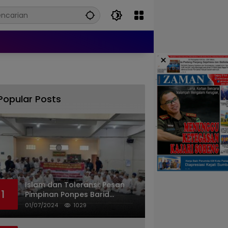
×
Popular Posts
Islam dan Toleransi: Pesan
1
Pimpinan Ponpes Barid
Almunawwarah untuk
01/07/2024
1029
Indonesia