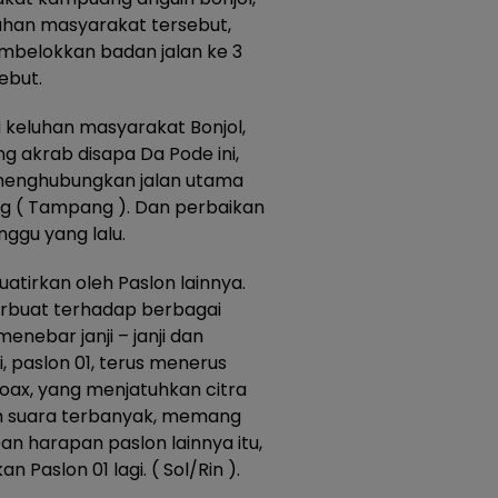
luhan masyarakat tersebut,
belokkan badan jalan ke 3
ebut.
i keluhan masyarakat Bonjol,
ng akrab disapa Da Pode ini,
menghubungkan jalan utama
g ( Tampang ). Dan perbaikan
nggu yang lalu.
uatirkan oleh Paslon lainnya.
erbuat terhadap berbagai
enebar janji – janji dan
, paslon 01, terus menerus
hoax, yang menjatuhkan citra
eh suara terbanyak, memang
an harapan paslon lainnya itu,
 Paslon 01 lagi. ( Sol/Rin ).