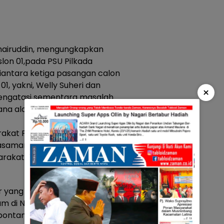
hairuddin, mengungkapkan
on 01,pada PSU Pilkada
diantara ketiga pasangan calon
01, yakni, Welly Suheri dan
×
engatasi sementara masalah
a alam, seperti diterjang
rakat Pasaman, belum melihat
aman lainnya, yang peduli
kat, dengan biaya sendiri,
ir yang pernah melanda
um di Nagari Jambak, Lubuk
pontan Welly Suheri,