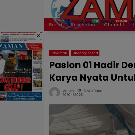
Langsung
ke
konten
Berita
Kesehatan
Otomotif
×
Pasaman
Uncategorized
Paslon 01 Hadir 
Karya Nyata Unt
Admin
3 Min Baca
10/04/2025