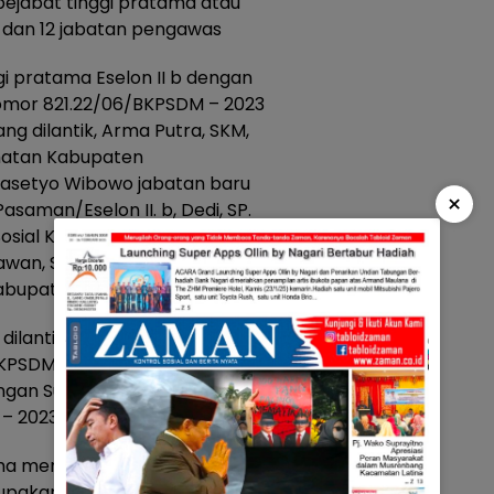
pejabat tinggi pratama atau
or dan 12 jabatan pengawas
gi pratama Eselon II b dengan
omor 821.22/06/BKPSDM – 2023
ng dilantik, Arma Putra, SKM,
ehatan Kabupaten
Prasetyo Wibowo jabatan baru
×
saman/Eselon II. b, Dedi, SP.
Sosial Kabupaten
awan, SH, jabatan baru Kepala
abupaten Pasaman/Eselon II. b.
dilantik sesuai Surat Keputusan
PSDM – 2023 Tanggal 27 Juni
ngan Surat Keputusan Bupati
2023 Tanggal 27 Juni 2023.
ama mengatakan, mutasi dan
upakan hal yang biasa. Hal