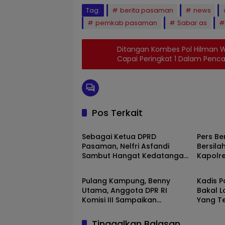
Tag:
berita pasaman
news
pemkab pasaman
Sabar as
Ditangan Kombes Pol Hilman Wi
Capai Peringkat 1 Dalam Penc
Pos Terkait
Pasaman
Pasam
Sebagai Ketua DPRD
Pers Be
Pasaman, Nelfri Asfandi
Bersil
Sambut Hangat Kedatangan
Kapolr
Pasaman
Pasam
Pers Bersatu Tuah Saiyo.
Baru.
Pulang Kampung, Benny
Kadis 
Utama, Anggota DPR RI
Bakal L
Komisi III Sampaikan
Yang T
Pemahaman Anotasi Pada
Fitnah
Wartawan Di Pasaman
Tinggalkan Balasan