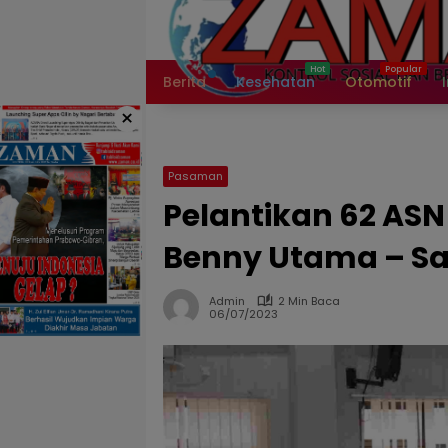
Langsung
ke
konten
Berita
Kesehatan
Otomotif
×
Pasaman
Pelantikan 62 AS
Benny Utama – Sa
Admin
2 Min Baca
06/07/2023