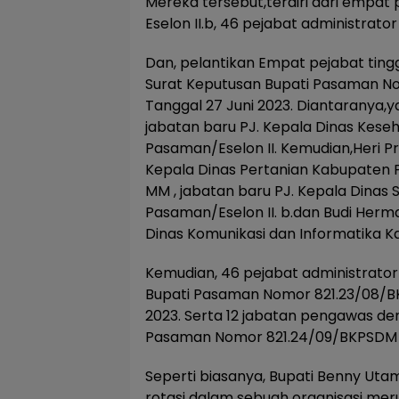
Mereka tersebut,terdiri dari empat 
Eselon II.b, 46 pejabat administrat
Dan, pelantikan Empat pejabat ting
Surat Keputusan Bupati Pasaman N
Tanggal 27 Juni 2023. Diantaranya,ya
jabatan baru PJ. Kepala Dinas Kes
Pasaman/Eselon II. Kemudian,Heri 
Kepala Dinas Pertanian Kabupaten Pa
MM , jabatan baru PJ. Kepala Dinas 
Pasaman/Eselon II. b.dan Budi Herm
Dinas Komunikasi dan Informatika K
Kemudian, 46 pejabat administrator 
Bupati Pasaman Nomor 821.23/08/BK
2023. Serta 12 jabatan pengawas de
Pasaman Nomor 821.24/09/BKPSDM – 
Seperti biasanya, Bupati Benny Ut
rotasi dalam sebuah organisasi mer