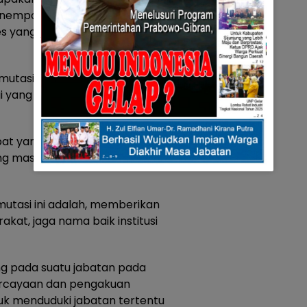
penempatan seseorang pada
es yang panjang dan kajian yang
mutasi dan rotasi tersebut
 yang bersangkutan agar tidak
at yang baru dilantik, harus
ng masing dan pandai
mutasi ini adalah, memberikan
kat, jaga nama baik institusi
g pada suatu jabatan pada
rcayaan dan pengakuan
tuk menduduki jabatan tertentu