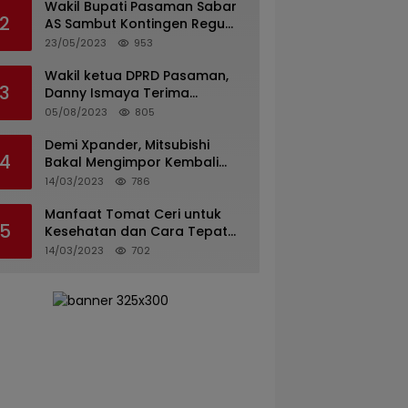
Wakil Bupati Pasaman Sabar
2
AS Sambut Kontingen Regu
Pramuka Kwarcab Pasaman
23/05/2023
953
Wakil ketua DPRD Pasaman,
3
Danny Ismaya Terima
Kunjungan Mahasiswa KKN
05/08/2023
805
Unand.
Demi Xpander, Mitsubishi
4
Bakal Mengimpor Kembali
Pajero Sport
14/03/2023
786
Manfaat Tomat Ceri untuk
5
Kesehatan dan Cara Tepat
Mengonsumsinya
14/03/2023
702