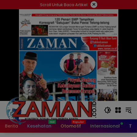
Langsung
×
Scroll Untuk Baca Artikel
ke
konten
Berita
Kesehatan
Otomotif
Internasional
Tek