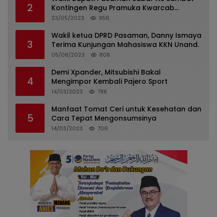
2
Kontingen Regu Pramuka Kwarcab
Pasaman
23/05/2023
956
Wakil ketua DPRD Pasaman, Danny Ismaya
3
Terima Kunjungan Mahasiswa KKN Unand.
05/08/2023
808
Demi Xpander, Mitsubishi Bakal
4
Mengimpor Kembali Pajero Sport
14/03/2023
788
Manfaat Tomat Ceri untuk Kesehatan dan
5
Cara Tepat Mengonsumsinya
14/03/2023
706