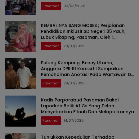
Pasaman
03/08/2026
KEMBALINYA SANG MOSES ; Perjalanan
Pendidikan Inklusif SD Negeri 05 Pauh,
Lubuk Sikaping, Pasaman. Oleh :
Rahmawati Ismar SS ( Guru SDN Pauh ,
Pasaman
29/07/2026
Lubuk Sikaping, Pasaman.)
Pulang Kampung, Benny Utama,
Anggota DPR RI Komisi III Sampaikan
Pemahaman Anotasi Pada Wartawan Di
Pasaman
Pasaman
29/07/2026
Kadis Parporabud Pasaman Bakal
Laporkan Balik Af Cs Yang Telah
Menyebarkan Fitnah Dan Melaporkannya
Pasaman
14/07/2026
Tunjukkan Kepedulian Terhadap