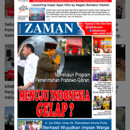
Pasaman
Pasaman
Sebagai Ketua DPRD
Pers Bersatu Tuah Saiyo
Pasaman, Nelfri Asfandi
Bersilahturahmi Dengan
Sambut Hangat
Kapolres Pasaman Yang
Kedatangan Pers Bersatu
Baru.
Tuah Saiyo.
Pasaman
Pasaman
KEMBALINYA SANG MOSES ;
Pulang Kampung, Benny
Perjalanan Pendidikan
Utama, Anggota DPR RI
Inklusif SD Negeri 05 Pauh,
Komisi III Sampaikan
Lubuk Sikaping, Pasaman.
Pemahaman Anotasi Pada
Oleh : Rahmawati Ismar SS
Wartawan Di Pasaman
( Guru SDN Pauh , Lubuk
Sikaping, Pasaman.)