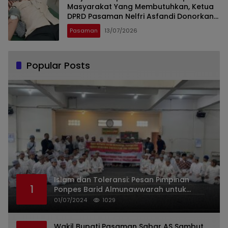
Masyarakat Yang Membutuhkan, Ketua
DPRD Pasaman Nelfri Asfandi Donorkan
Darahnya
Pasaman
13/07/2026
Popular Posts
Islam dan Toleransi: Pesan Pimpinan
1
Ponpes Barid Almunawwarah untuk
Indonesia
01/07/2024
1029
Wakil Bupati Pasaman Sabar AS Sambut