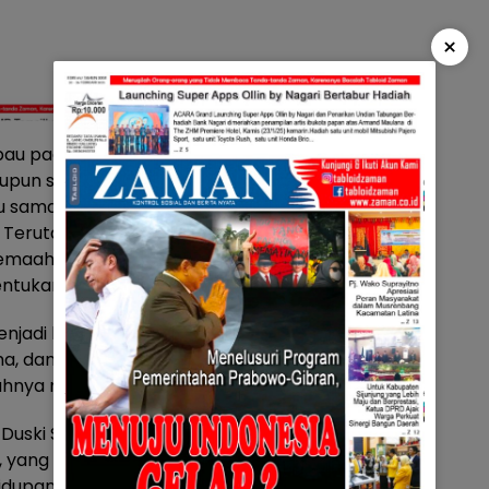
×
u pada yang hadir waktu itu,
upun saat beraktivitas di
u sama lain, untuk
Terutama kita laki-laki, sangat
jemaah. Mari sama-sama kita
ntukan pribadi unggul.
jadi lebih baik lagi dalam
ma, dan apa yang dilakukan
bahnya mengingatkan.
 Duski Samad. Ia
 yang harus dibangun terus
dupan untuk keunggulan