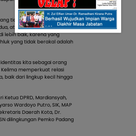
yang tidak boleh mengendor,
edua, atur kehidupan dengan
i lebih baik, karena yang
uk yang tidak berakal adalah
entitas kita sebagai orang
 Kelima memperkuat relasi
 baik dari lingkup kecil hingga
adiri Ketua DPRD, Mardiansyah,
yarso Wardoyo Putro, SIK, MAP
ekretaris Daerah Kota, Dr.
ASN dilingkungan Pemko Padang