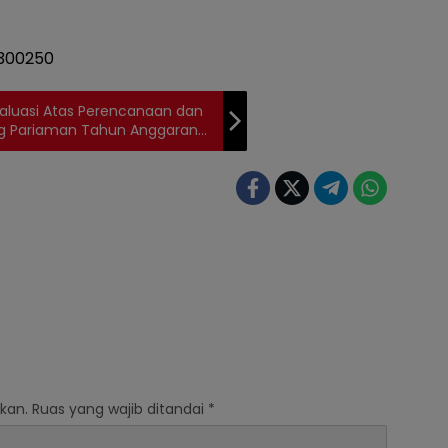
valuasi Atas Perencanaan dan
 Pariaman Tahun Anggaran
kan.
Ruas yang wajib ditandai
*