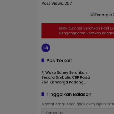
Post Views:
207
BPKP Sumbar Serahkan Hasil E
Penganggaran Pemkab Padang
2023.
Pos Terkait
Padang panjang
Pj Wako Sonny Serahkan
Secara Simbolis CBP Pada
764 KK Warga Padang
Panjang.
Tinggalkan Balasan
Alamat email Anda tidak akan dipublikasi