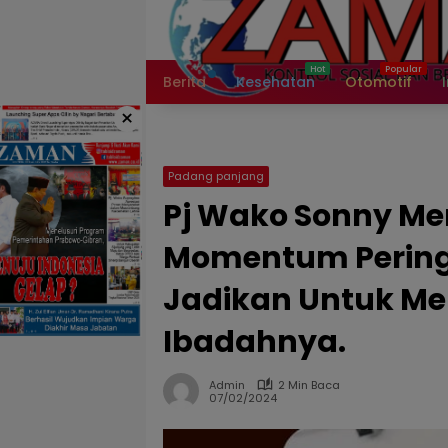
Langsung
ke
konten
Berita
Kesehatan
Otomotif
×
Padang panjang
Pj Wako Sonny Me
Momentum Peringa
Jadikan Untuk Me
Ibadahnya.
Admin
2 Min Baca
07/02/2024