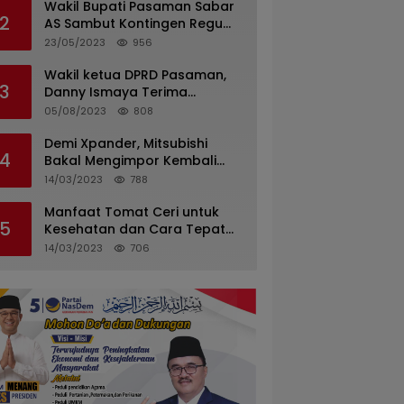
Wakil Bupati Pasaman Sabar
2
AS Sambut Kontingen Regu
Pramuka Kwarcab Pasaman
23/05/2023
956
Wakil ketua DPRD Pasaman,
3
Danny Ismaya Terima
Kunjungan Mahasiswa KKN
05/08/2023
808
Unand.
Demi Xpander, Mitsubishi
4
Bakal Mengimpor Kembali
Pajero Sport
14/03/2023
788
Manfaat Tomat Ceri untuk
5
Kesehatan dan Cara Tepat
Mengonsumsinya
14/03/2023
706