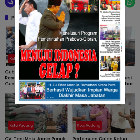
Pos Terkait
Kota Padang
Kota Padang
Gubernur Mahyeldi
Tommy Irawan Sandra
Resmikan Gedung MUI,
Optimis Mampu Raih Kursi
Guna Penguatan Peran MUI
Ketua Umum KONI Sumbar
Sebagai Pusat Pelayanan
Umat
Kota Padang
Kota Padang
CV. Tani Maju Jamin Pupuk
Pertemuan Calon Ketua