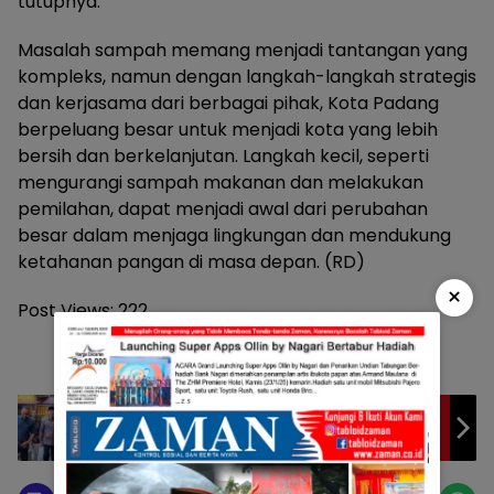
tutupnya.
Masalah sampah memang menjadi tantangan yang
kompleks, namun dengan langkah-langkah strategis
dan kerjasama dari berbagai pihak, Kota Padang
berpeluang besar untuk menjadi kota yang lebih
bersih dan berkelanjutan. Langkah kecil, seperti
mengurangi sampah makanan dan melakukan
pemilahan, dapat menjadi awal dari perubahan
besar dalam menjaga lingkungan dan mendukung
ketahanan pangan di masa depan. (RD)
×
Post Views:
222
Bupati Sabar AS, Apresiasi PT Sampoerna
Foundation Membantu pendidikan di
Pasaman