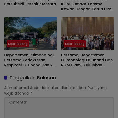
Bersubsidi Tersalur Merata
KONI Sumbar Tommy
Irawan Dengan Ketua DPRD
Sumbar Merupakan Rasa
Kekeluargaan
Kota Padang
Kota Padang
Departemen Pulmonologi
Bersama, Departemen
Bersama Kedokteran
Pulmonologi FK Unand Dan
Respirasi FK Unand Dan RS
RS M Djamil Kukuhkan
M Djamil Padang Gelar
Komitmen Serta
Senam ” Paru Sehat ” Dan
Tingkatkan Layanan
Tinggalkan Balasan
HUT Kota Padang
Kesehatan Paru Lewat
Pulmonary Update 2025
Alamat email Anda tidak akan dipublikasikan.
Ruas yang
wajib ditandai
*