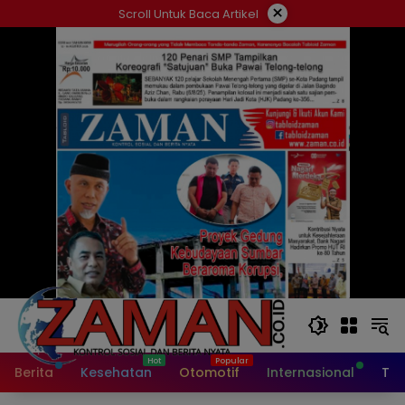
Langsung
×
Scroll Untuk Baca Artikel
ke
konten
Berita
Kesehatan
Otomotif
Internasional
Tek