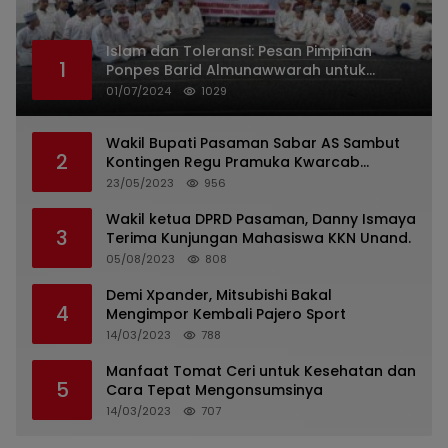
Islam dan Toleransi: Pesan Pimpinan
1
Ponpes Barid Almunawwarah untuk
Indonesia
01/07/2024
1029
Wakil Bupati Pasaman Sabar AS Sambut
2
Kontingen Regu Pramuka Kwarcab
Pasaman
23/05/2023
956
Wakil ketua DPRD Pasaman, Danny Ismaya
3
Terima Kunjungan Mahasiswa KKN Unand.
05/08/2023
808
Demi Xpander, Mitsubishi Bakal
4
Mengimpor Kembali Pajero Sport
14/03/2023
788
Manfaat Tomat Ceri untuk Kesehatan dan
5
Cara Tepat Mengonsumsinya
14/03/2023
707