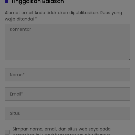
Tinggalkan Balasan
HUT Kota Padang
Kesehatan Paru Lewat
Pulmonary Update 2025
Alamat email Anda tidak akan dipublikasikan.
Ruas yang
wajib ditandai
*
Simpan nama, email, dan situs web saya pada