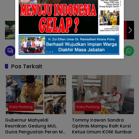
Dalam Rangka Peringati Nataru, BWS
Sumatera V Padang Ajak Masyarakat
Maksimalkan Potensi Wisata Daerah
Pos Terkait
Kota Padang
Kota Padang
Gubernur Mahyeldi
Tommy Irawan Sandra
Resmikan Gedung MUI,
Optimis Mampu Raih Kursi
Guna Penguatan Peran MUI
Ketua Umum KONI Sumbar
Sebagai Pusat Pelayanan