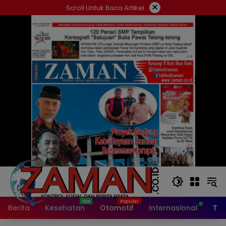
Langsung
×
Scroll Untuk Baca Artikel
ke
konten
Berita
Kesehatan
Otomotif
Internasional
Tek