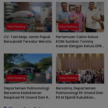
Umat
Kota Padang
Kota Padang
CV. Tani Maju Jamin Pupuk
Pertemuan Calon Ketua
Bersubsidi Tersalur Merata
KONI Sumbar Tommy
Irawan Dengan Ketua DPRD
Sumbar Merupakan Rasa
Kekeluargaan
Kota Padang
Kota Padang
Departemen Pulmonologi
Bersama, Departemen
Bersama Kedokteran
Pulmonologi FK Unand Dan
Respirasi FK Unand Dan RS
RS M Djamil Kukuhkan
M Djamil Padang Gelar
Komitmen Serta
Senam ” Paru Sehat ” Dan
Tingkatkan Layanan