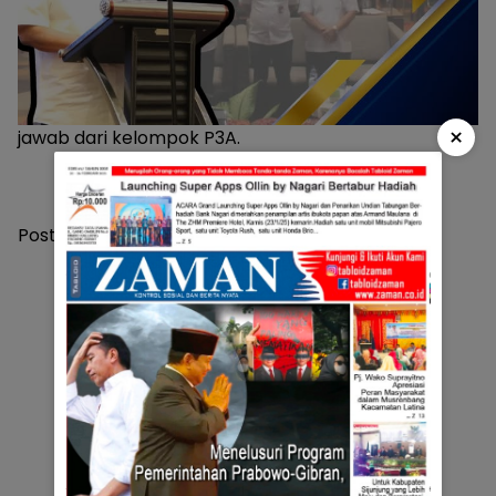
×
jawab dari kelompok P3A.
Post Views:
317