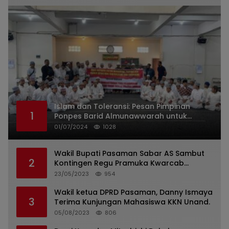
Islam dan Toleransi: Pesan Pimpinan
1
Ponpes Barid Almunawwarah untuk
Indonesia
01/07/2024
1028
Wakil Bupati Pasaman Sabar AS Sambut
2
Kontingen Regu Pramuka Kwarcab
Pasaman
23/05/2023
954
Wakil ketua DPRD Pasaman, Danny Ismaya
3
Terima Kunjungan Mahasiswa KKN Unand.
05/08/2023
806