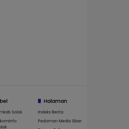
bel
Halaman
mkab Solok
Indeks Berita
skominfo
Pedoman Media Siber
olok