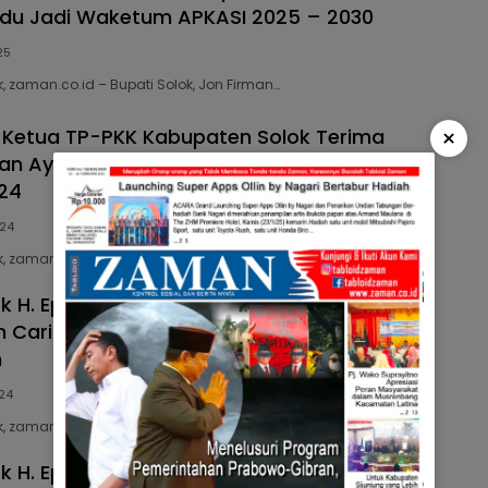
du Jadi Waketum APKASI 2025 – 2030
25
, zaman.co.id – Bupati Solok, Jon Firman…
×
 Ketua TP-PKK Kabupaten Solok Terima
an Ayah Bunda GenRe Pengayom BKKBN
24
24
k, zaman.co.id – Penghargaan Ayah dan Bunda…
ok H. Epyardi Asda Gerak Cepat Temui
 Cari Solusi Imbas Petani Tomat Buang
n
24
, zaman.co.id – Merespon terkait adanya petani…
k H. Epyardi Asda dan Ketua TP PKK Hj.