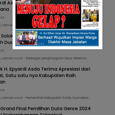
rdi Asda Raih Penghargaan Manggala
cana
024
 zaman.co.id – Bupati Solok H. Epyardi…
Solok Toreh Prestasi Lagi Tingkat Nasional
ih Dua Penghargaan
024
, zaman.co.id – Berbagai penghargaan terus diterima…
k H. Epyardi Asda Terima Apresiasi dari
t, Satu satu nya Kabupaten Raih
an
024
, zaman.co.id – Pemerintah Kabupaten Solok, Sumatera…
rand Final Pemilihan Duta Genre 2024
i Perkembangan Teknologi