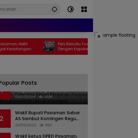
×
elfri
Pers Bersatu Tuah Saiyo Bersilahturahmi
tangan
Dengan Kapolres Pasaman Yang Baru.
Popular Posts
Islam dan Toleransi: Pesan
1
Pimpinan Ponpes Barid
Almunawwarah untuk
01/07/2024
1028
Indonesia
Wakil Bupati Pasaman Sabar
2
AS Sambut Kontingen Regu
Pramuka Kwarcab Pasaman
23/05/2023
953
Wakil ketua DPRD Pasaman,