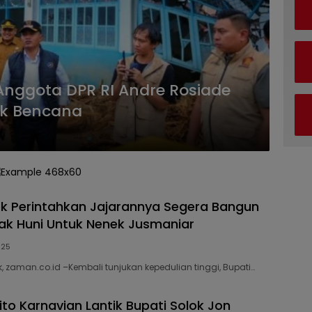
Anggota DPR RI Andre Rosiade
ak Bencana
ok Perintahkan Jajarannya Segera Bangun
k Huni Untuk Nenek Jusmaniar
025
, zaman.co.id –Kembali tunjukan kepedulian tinggi, Bupati…
ito Karnavian Lantik Bupati Solok Jon