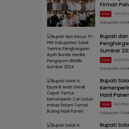
Firman Pan
Solok
17/07/20
Kabupaten Solok
Bupati dan
Pengharga
Sumbar 20
Solok
27/07/20
Kabupaten Solo
Bupati Sol
Kemenperin
Hasil Pane
Solok
01/07/20
Kabupaten Solok
Bupati Solo