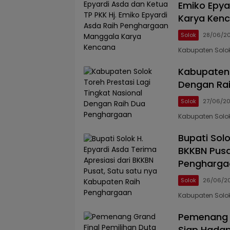
Emiko Epya
Karya Ken
Solok
28/06/2
Kabupaten Solok,
Kabupaten 
Dengan Ra
Solok
27/06/2
Kabupaten Solok
Bupati Solo
BKKBN Pusa
Pengharga
Solok
26/06/2
Kabupaten Solok
Pemenang G
Siap Hadap