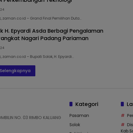
024
, zaman.co.id – Grand Final Pemilihan Duta…
ok H. Epyardi Asda Berbagi Pengalaman
rangkat Nagari Padang Pariaman
024
 zaman.co.id – Bupati Solok, H. Epyardi…
Selengkapnya
Kategori
La
Pasaman
Pe
OMBILIN NO. 03 RIMBO KALUANG
Solok
Di
Kab.S