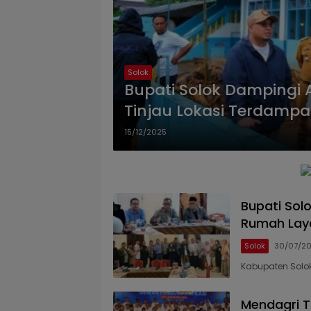
Solok
Bupati Solok Dampingi 
Tinjau Lokasi Terdamp
15/12/2025
Bupati Sol
Rumah Laya
Solok
30/07/2
Kabupaten Solok
Mendagri T