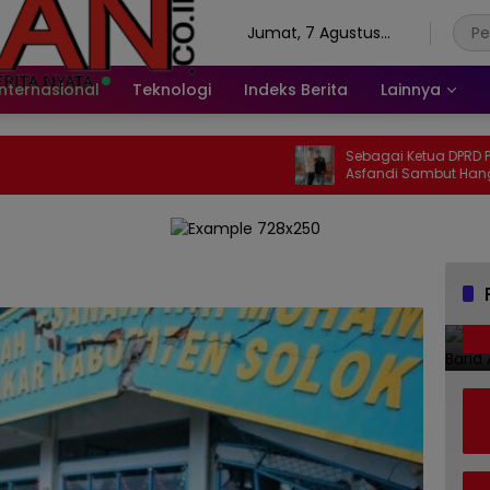
Jumat, 7 Agustus
2026
Internasional
Teknologi
Indeks Berita
Lainnya
Sebagai Ketua DPRD Pasaman, N
Asfandi Sambut Hangat Keda
Pers Bersatu Tuah Saiyo.