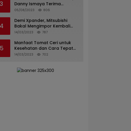
3
Danny Ismaya Terima
Kunjungan Mahasiswa KKN
05/08/2023
806
Unand.
Demi Xpander, Mitsubishi
4
Bakal Mengimpor Kembali
Pajero Sport
14/03/2023
787
Manfaat Tomat Ceri untuk
5
Kesehatan dan Cara Tepat
Mengonsumsinya
14/03/2023
702