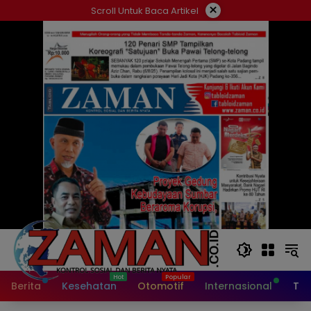
Langsung
×
Scroll Untuk Baca Artikel
ke
konten
Berita
Kesehatan
Otomotif
Internasional
Tek