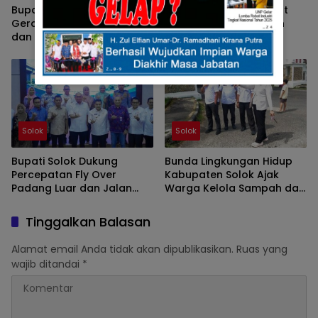
Bupati Solok Ingatkan,
Pemkab Solok Percepat
Gerakan PKK Harus Hadir
Penerapan Manajemen
dan Memberi Manfaat
Talenta ASN Melalui
Nyata Bagi Masyarakat
Sosialisasi BKPSDM
Solok
Solok
Bupati Solok Dukung
Bunda Lingkungan Hidup
Percepatan Fly Over
Kabupaten Solok Ajak
Padang Luar dan Jalan
Warga Kelola Sampah dari
Lubuk Selasih–Surian
Sumbernya
Tinggalkan Balasan
Alamat email Anda tidak akan dipublikasikan.
Ruas yang
wajib ditandai
*