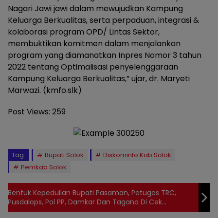
Nagari Jawi jawi dalam mewujudkan Kampung
Keluarga Berkualitas, serta perpaduan, integrasi &
kolaborasi program OPD/ Lintas Sektor,
membuktikan komitmen dalam menjalankan
program yang diamanatkan Inpres Nomor 3 tahun
2022 tentang Optimalisasi penyelenggaraan
Kampung Keluarga Berkualitas,” ujar, dr. Maryeti
Marwazi. (kmfo.slk)
Post Views:
259
Tag:
Bupati Solok
Diskominfo Kab.Solok
Pemkab Solok
Bentuk Kepedulian Bupati Pasaman, Petugas TRC,
Pusdalops, Pol PP, Damkar Dan Tagana Di Cek
Kesehatannya.