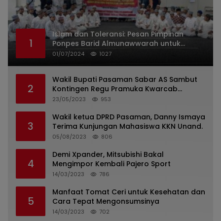
Islam dan Toleransi: Pesan Pimpinan
1
Ponpes Barid Almunawwarah untuk
Indonesia
01/07/2024
1027
Wakil Bupati Pasaman Sabar AS Sambut
2
Kontingen Regu Pramuka Kwarcab
Pasaman
23/05/2023
953
Wakil ketua DPRD Pasaman, Danny Ismaya
3
Terima Kunjungan Mahasiswa KKN Unand.
05/08/2023
806
Demi Xpander, Mitsubishi Bakal
4
Mengimpor Kembali Pajero Sport
14/03/2023
786
Manfaat Tomat Ceri untuk Kesehatan dan
5
Cara Tepat Mengonsumsinya
14/03/2023
702