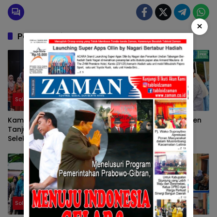
×
Pos Terkait
Solok
Solok
Kampung KB Nagari
Ketua TP-PKK Kabupaten
Tanjung Balik Solok Ikuti
Solok Tunjukkan
Seleksi Wawancara
Kepedulian terhadap
Tingkat Nasional 2026
Korban Bencana
Sepanjang 2025
Solok
Solok