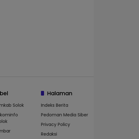
bel
Halaman
mkab Solok
Indeks Berita
skominfo
Pedoman Media Siber
olok
Privacy Policy
mbar
Redaksi