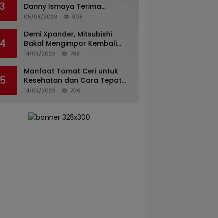
3
Danny Ismaya Terima
Kunjungan Mahasiswa KKN
05/08/2023
808
Unand.
Demi Xpander, Mitsubishi
4
Bakal Mengimpor Kembali
Pajero Sport
14/03/2023
788
Manfaat Tomat Ceri untuk
5
Kesehatan dan Cara Tepat
Mengonsumsinya
14/03/2023
706