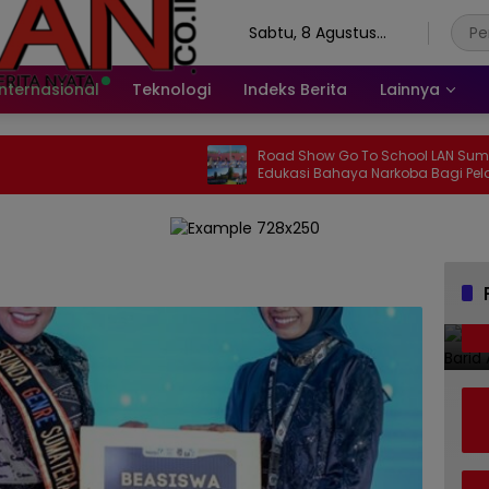
Sabtu, 8 Agustus
2026
Internasional
Teknologi
Indeks Berita
Lainnya
Road Show Go To School LAN Sumbar,
Edukasi Bahaya Narkoba Bagi Pelajar
SMAN 2 Painan