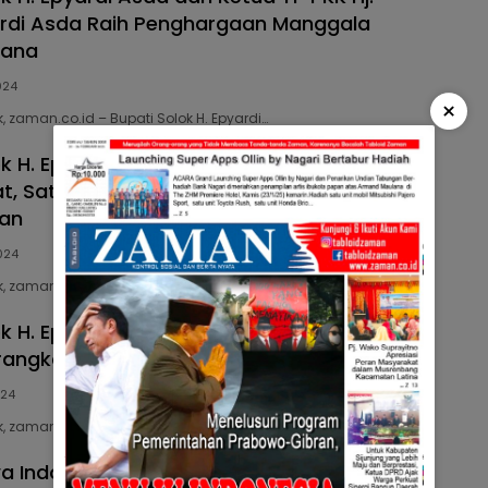
rdi Asda Raih Penghargaan Manggala
cana
024
×
 zaman.co.id – Bupati Solok H. Epyardi…
k H. Epyardi Asda Terima Apresiasi dari
t, Satu satu nya Kabupaten Raih
an
024
, zaman.co.id – Pemerintah Kabupaten Solok, Sumatera…
ok H. Epyardi Asda Berbagi Pengalaman
rangkat Nagari Padang Pariaman
024
 zaman.co.id – Bupati Solok, H. Epyardi…
a Indonesia (GSI) Kabupaten Solok Tahun