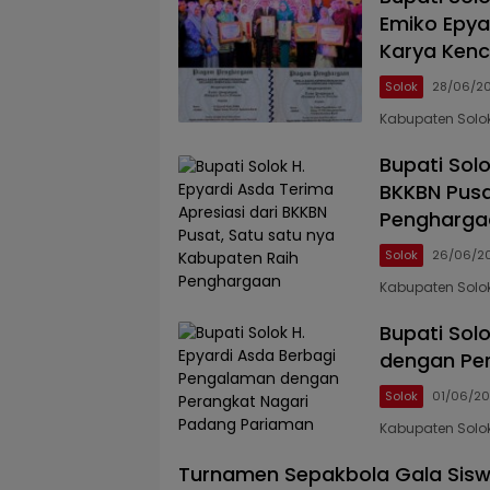
Emiko Epya
Karya Ken
Solok
28/06/2
Kabupaten Solok,
Bupati Solo
BKKBN Pusa
Pengharga
Solok
26/06/2
Kabupaten Solok
Bupati Sol
dengan Pe
Solok
01/06/2
Kabupaten Solok,
Turnamen Sepakbola Gala Sisw