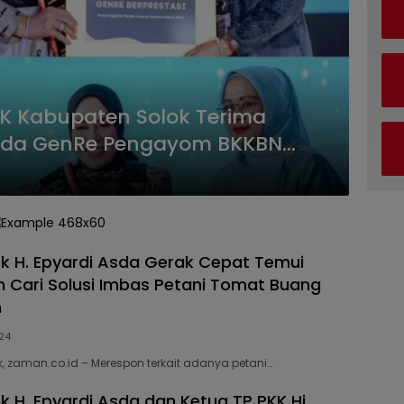
KK Kabupaten Solok Terima
nda GenRe Pengayom BKKBN
ok H. Epyardi Asda Gerak Cepat Temui
 Cari Solusi Imbas Petani Tomat Buang
n
24
, zaman.co.id – Merespon terkait adanya petani…
k H. Epyardi Asda dan Ketua TP PKK Hj.