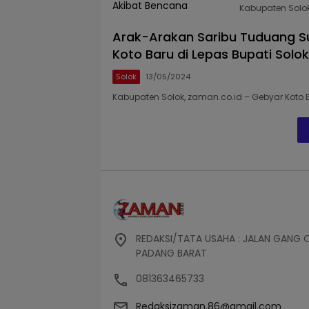
Kabupaten Solok
Arak-Arakan Saribu Tuduang 
Koto Baru di Lepas Bupati Solok
Solok
13/05/2024
Kabupaten Solok, zaman.co.id – Gebyar Koto Ba
REDAKSI/TATA USAHA : JALAN GANG 
PADANG BARAT
081363465733
Redaksizaman.86@gmail.com