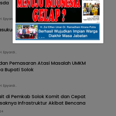
Asda
H. Epyardi…
sukuan Limo Panjang Dihadiri Bupati Solok
H. Epyardi…
 dan Pemasaran Atasi Masalah UMKM
a Bupati Solok
H. Epyardi…
ait di Pemkab Solok Komit dan Cepat
saknya Infrastruktur Akibat Bencana
24