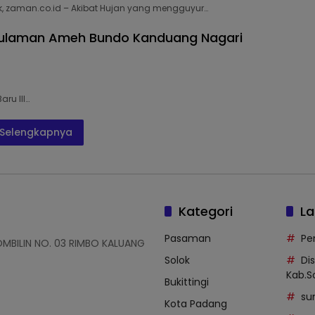
, zaman.co.id – Akibat Hujan yang mengguyur…
Sulaman Ameh Bundo Kanduang Nagari
ru III…
Selengkapnya
Kategori
La
Pasaman
Pe
OMBILIN NO. 03 RIMBO KALUANG
Solok
Di
Kab.S
Bukittingi
su
Kota Padang