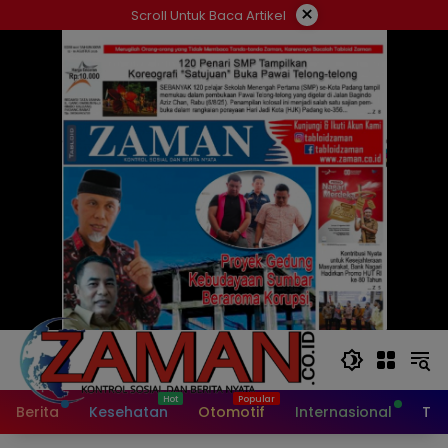
Langsung
×
Scroll Untuk Baca Artikel
ke
konten
Berita
Kesehatan
Otomotif
Internasional
Tek