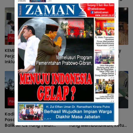
Kedatangan Pers Bersatu
Baru.
Tuah Saiyo.
Pasaman
Pasaman
KEMBALINYA SANG MOSES ;
Pulang Kampung, Benny
Perjalanan Pendidikan
Utama, Anggota DPR RI
Inklusif SD Negeri 05 Pauh,
Komisi III Sampaikan
Lubuk Sikaping, Pasaman.
Pemahaman Anotasi Pada
Oleh : Rahmawati Ismar SS
Wartawan Di Pasaman
( Guru SDN Pauh , Lubuk
Sikaping, Pasaman.)
Pasaman
Pasaman
Kadis Parporabud
Tunjukkan Kepedulian
Pasaman Bakal Laporkan
Terhadap Masyarakat
Balik Af Cs Yang Telah
Yang Membutuhkan, Ketua
Menyebarkan Fitnah Dan
DPRD Pasaman Nelfri