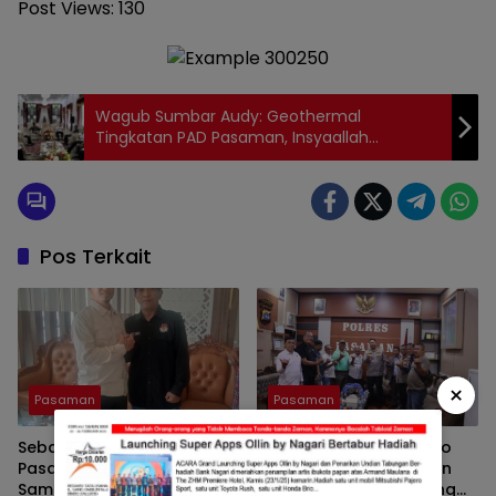
Post Views:
130
Wagub Sumbar Audy: Geothermal
Tingkatan PAD Pasaman, Insyaallah
Diresmikan
Pos Terkait
×
Pasaman
Pasaman
Sebagai Ketua DPRD
Pers Bersatu Tuah Saiyo
Pasaman, Nelfri Asfandi
Bersilahturahmi Dengan
Sambut Hangat
Kapolres Pasaman Yang