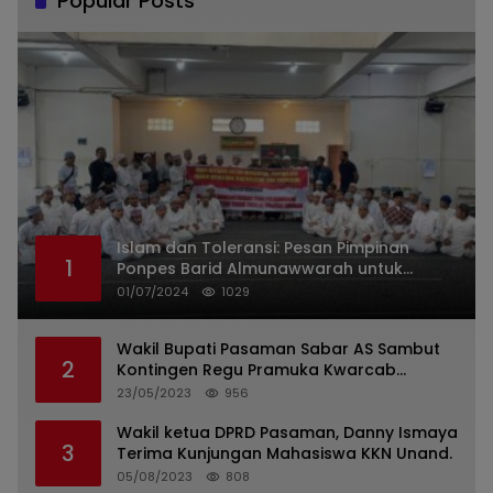
Popular Posts
Islam dan Toleransi: Pesan Pimpinan
1
Ponpes Barid Almunawwarah untuk
Indonesia
01/07/2024
1029
Wakil Bupati Pasaman Sabar AS Sambut
2
Kontingen Regu Pramuka Kwarcab
Pasaman
23/05/2023
956
Wakil ketua DPRD Pasaman, Danny Ismaya
3
Terima Kunjungan Mahasiswa KKN Unand.
05/08/2023
808