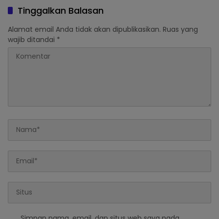
Melaporkannya
Asfandi Donorkan
Tinggalkan Balasan
Darahnya
Alamat email Anda tidak akan dipublikasikan.
Ruas yang
wajib ditandai
*
Simpan nama, email, dan situs web saya pada