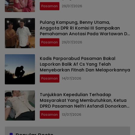
Rahmawati Ismar SS ( Guru SDN Pauh ,
Pasaman
29/07/2026
Lubuk Sikaping, Pasaman.)
Pulang Kampung, Benny Utama,
Anggota DPR RI Komisi III Sampaikan
Pemahaman Anotasi Pada Wartawan Di
Pasaman
Pasaman
29/07/2026
Kadis Parporabud Pasaman Bakal
Laporkan Balik Af Cs Yang Telah
Menyebarkan Fitnah Dan Melaporkannya
Pasaman
14/07/2026
Tunjukkan Kepedulian Terhadap
Masyarakat Yang Membutuhkan, Ketua
DPRD Pasaman Nelfri Asfandi Donorkan
Darahnya
Pasaman
13/07/2026