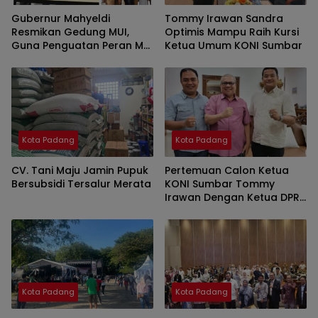
Gubernur Mahyeldi
Tommy Irawan Sandra
Resmikan Gedung MUI,
Optimis Mampu Raih Kursi
Guna Penguatan Peran MUI
Ketua Umum KONI Sumbar
Sebagai Pusat Pelayanan
Umat
Kota Padang
Kota Padang
CV. Tani Maju Jamin Pupuk
Pertemuan Calon Ketua
Bersubsidi Tersalur Merata
KONI Sumbar Tommy
Irawan Dengan Ketua DPRD
Sumbar Merupakan Rasa
Kekeluargaan
Kota Padang
Kota Padang