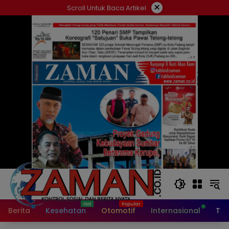
Langsung
×
Scroll Untuk Baca Artikel
ke
konten
Berita
Kesehatan
Otomotif
Internasional
Tek