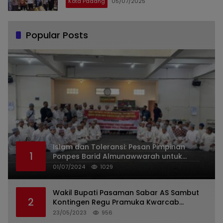
Kota Padang
05/07/2025
Update 2025
Popular Posts
Islam dan Toleransi: Pesan Pimpinan
1
Ponpes Barid Almunawwarah untuk
Indonesia
01/07/2024
1029
Wakil Bupati Pasaman Sabar AS Sambut
2
Kontingen Regu Pramuka Kwarcab
Pasaman
23/05/2023
956