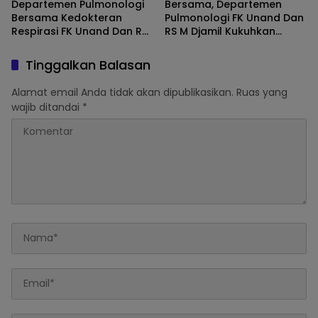
Departemen Pulmonologi
Bersama, Departemen
Bersama Kedokteran
Pulmonologi FK Unand Dan
Respirasi FK Unand Dan RS
RS M Djamil Kukuhkan
M Djamil Padang Gelar
Komitmen Serta
Senam ” Paru Sehat ” Dan
Tingkatkan Layanan
Tinggalkan Balasan
HUT Kota Padang
Kesehatan Paru Lewat
Pulmonary Update 2025
Alamat email Anda tidak akan dipublikasikan.
Ruas yang
wajib ditandai
*