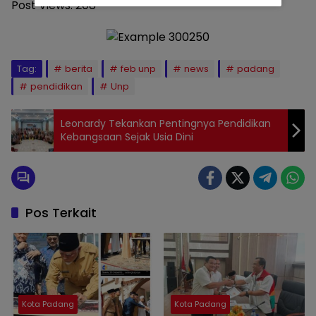
Post Views:
208
Tag:
berita
feb unp
news
padang
pendidikan
Unp
Leonardy Tekankan Pentingnya Pendidikan
Kebangsaan Sejak Usia Dini
Pos Terkait
Kota Padang
Kota Padang