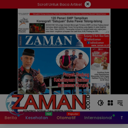
Langsung
×
Scroll Untuk Baca Artikel
ke
konten
Berita
Kesehatan
Otomotif
Internasional
Tek