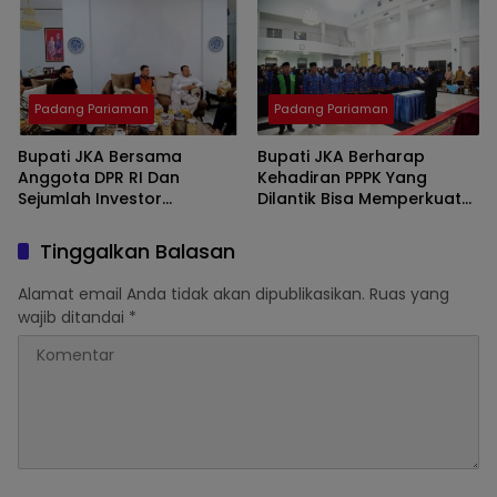
Padang Pariaman
Padang Pariaman
Padang Pariaman
Bupati JKA Bersama
Bupati JKA Berharap
Anggota DPR RI Dan
Kehadiran PPPK Yang
Sejumlah Investor
Dilantik Bisa Memperkuat
Membahas Investasi
Kualitas Pelayanan Di
Program Ketahanan
Pemkab Padang Pariaman
Tinggalkan Balasan
Pangan
Alamat email Anda tidak akan dipublikasikan.
Ruas yang
wajib ditandai
*