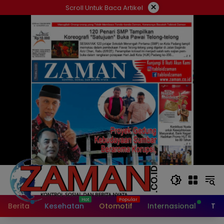
Langsung
×
Scroll Untuk Baca Artikel
ke
konten
Berita
Kesehatan
Otomotif
Internasional
Tek