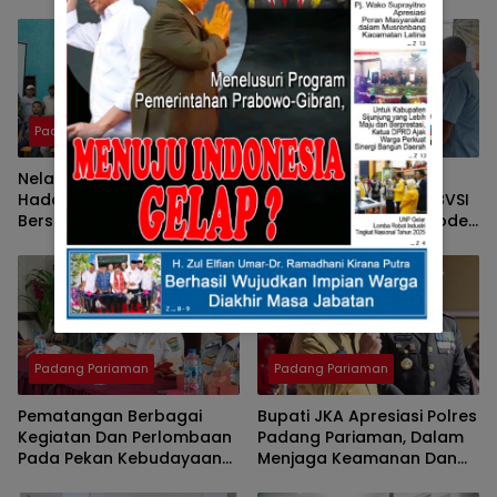
Padang Pariaman
Padang Pariaman
Nelayan Padang Pariaman
Bupati JKA Hadiri
Hadapi Kendala BBM
Pelantikan Pengurus PBVSI
Bersubsidi dan Alat
Padang Pariaman Periode
Tangkap, Berharap
2025- 2029
Perhatian Pemerintah
Padang Pariaman
Padang Pariaman
Pematangan Berbagai
Bupati JKA Apresiasi Polres
Kegiatan Dan Perlombaan
Padang Pariaman, Dalam
Pada Pekan Kebudayaan
Menjaga Keamanan Dan
Ke 1 Padang Pariaman
Penegakan Hukum Di