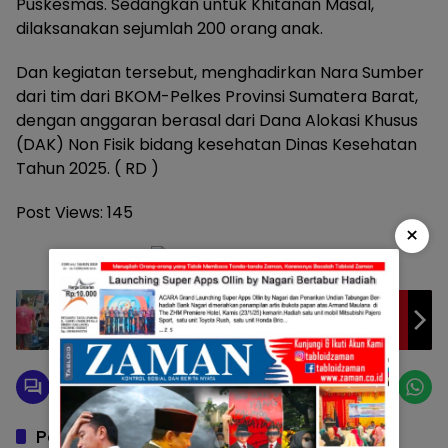
Puskesmas. Sedangkan untuk Khitanan Masal,
dilaksanakan sejumlah 200 orang anak.
Dan kegiatan tersebut, menghadirkan Nara Sumber
dari tim dari BKOM-Pelkes Provinsi Sumatera Barat,
dengan anggaran berasal dari Dana Alokasi Khusus
(DAK) Non Fisik bidang kesehatan Dinas Kesehatan
Tahun 2025. ( RD )
Post Views:
145
×
Di Saat Musim Kemarau, PDAM Tirta Saiyo
Terus Berupaya Memenuhi Kebutuhan Air
Pelanggannya
Pos Terkait