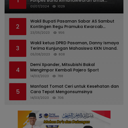
1
Ponpes Barid Almunawwarah untuk
Indonesia
01/07/2024
1029
Wakil Bupati Pasaman Sabar AS Sambut
2
Kontingen Regu Pramuka Kwarcab
Pasaman
23/05/2023
956
Wakil ketua DPRD Pasaman, Danny Ismaya
3
Terima Kunjungan Mahasiswa KKN Unand.
05/08/2023
808
Demi Xpander, Mitsubishi Bakal
4
Mengimpor Kembali Pajero Sport
14/03/2023
788
Manfaat Tomat Ceri untuk Kesehatan dan
5
Cara Tepat Mengonsumsinya
14/03/2023
706