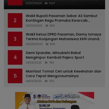
Indonesia
01/07/2024
1027
Wakil Bupati Pasaman Sabar AS Sambut
2
Kontingen Regu Pramuka Kwarcab
Pasaman
23/05/2023
953
Wakil ketua DPRD Pasaman, Danny Ismaya
3
Terima Kunjungan Mahasiswa KKN Unand.
05/08/2023
805
Demi Xpander, Mitsubishi Bakal
4
Mengimpor Kembali Pajero Sport
14/03/2023
786
Manfaat Tomat Ceri untuk Kesehatan dan
5
Cara Tepat Mengonsumsinya
14/03/2023
702