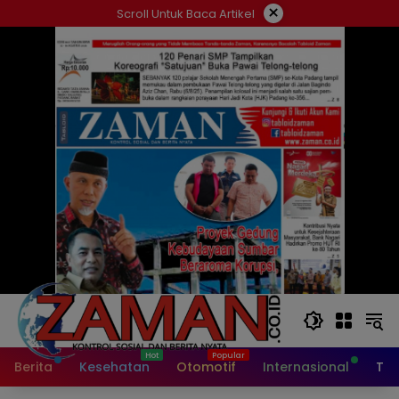
Langsung
×
Scroll Untuk Baca Artikel
ke
konten
Berita
Kesehatan
Otomotif
Internasional
Tek