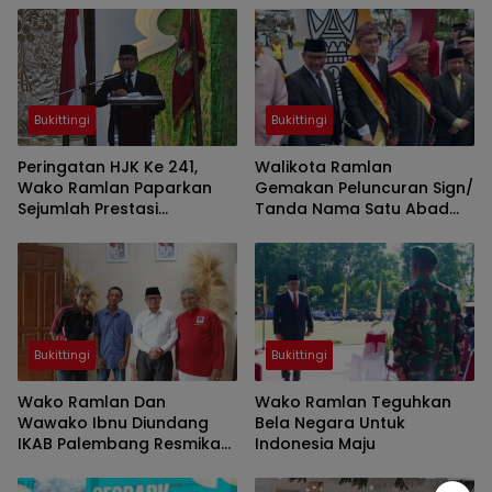
Bukittingi
Bukittingi
Peringatan HJK Ke 241,
Walikota Ramlan
Wako Ramlan Paparkan
Gemakan Peluncuran Sign/
Sejumlah Prestasi
Tanda Nama Satu Abad
Bukittinggi Gemilang,
Jam Gadang
Berkeadilan, Dan
Berbudaya
Bukittingi
Bukittingi
Wako Ramlan Dan
Wako Ramlan Teguhkan
Wawako Ibnu Diundang
Bela Negara Untuk
IKAB Palembang Resmikan
Indonesia Maju
Baitul Maal