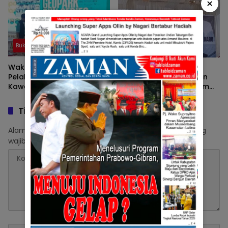
×
Bukittingi
Bukittingi
Wako Ramlan Pukul Gong
Wako Ramlan Pemko
Pelaksanaan MGR Promosi
Dukung Pengembangan
Kawasan Geopark
Dan Peningkatan Saham
BPRS Jam Gadang
Tinggalkan Balasan
Alamat email Anda tidak akan dipublikasikan.
Ruas yang
wajib ditandai
*