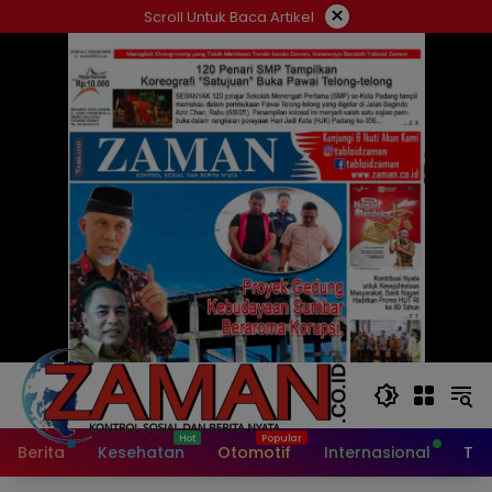
Langsung
×
Scroll Untuk Baca Artikel
ke
konten
Berita
Kesehatan
Otomotif
Internasional
Tek