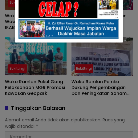
Bukittingi
Bukittingi
Wako Ramlan Dan
Wako Ramlan Teguhkan
Wawako Ibnu Diundang
Bela Negara Untuk
IKAB Palembang Resmikan
Indonesia Maju
Baitul Maal
Bukittingi
Bukittingi
Wako Ramlan Pukul Gong
Wako Ramlan Pemko
Pelaksanaan MGR Promosi
Dukung Pengembangan
Kawasan Geopark
Dan Peningkatan Saham
BPRS Jam Gadang
Tinggalkan Balasan
Alamat email Anda tidak akan dipublikasikan.
Ruas yang
wajib ditandai
*