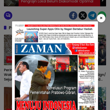
Pengrajin Lokal Belum Diakomodir Optimal
×
Pos Terkait
Bukittingi
Bukittingi
Peringatan HJK Ke 241,
Walikota Ramlan
Wako Ramlan Paparkan
Gemakan Peluncuran Sign/
Sejumlah Prestasi
Tanda Nama Satu Abad
Bukittinggi Gemilang,
Jam Gadang
Berkeadilan, Dan
Berbudaya