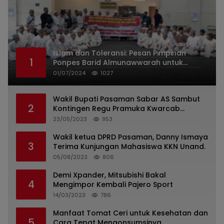
Islam dan Toleransi: Pesan Pimpinan
1
Ponpes Barid Almunawwarah untuk
Indonesia
01/07/2024
1027
Wakil Bupati Pasaman Sabar AS Sambut
2
Kontingen Regu Pramuka Kwarcab
Pasaman
23/05/2023
953
Wakil ketua DPRD Pasaman, Danny Ismaya
3
Terima Kunjungan Mahasiswa KKN Unand.
05/08/2023
806
Demi Xpander, Mitsubishi Bakal
4
Mengimpor Kembali Pajero Sport
14/03/2023
786
Manfaat Tomat Ceri untuk Kesehatan dan
5
Cara Tepat Mengonsumsinya