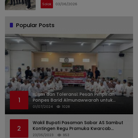
Solok
03/06/2026
Popular Posts
Islam dan Toleransi: Pesan Pimpinan
1
Ponpes Barid Almunawwarah untuk
Indonesia
01/07/2024
1028
Wakil Bupati Pasaman Sabar AS Sambut
2
Kontingen Regu Pramuka Kwarcab
Pasaman
23/05/2023
953