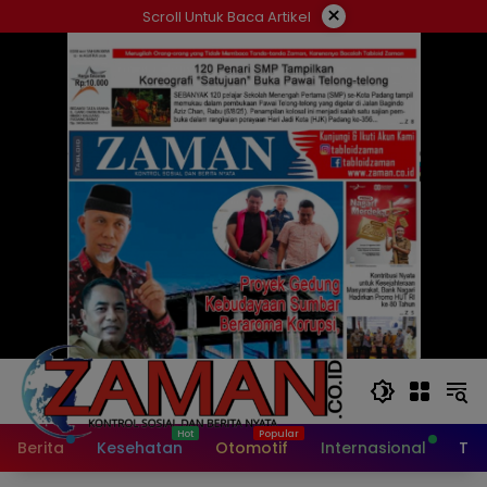
Langsung
×
Scroll Untuk Baca Artikel
ke
konten
Berita
Kesehatan
Otomotif
Internasional
Tek