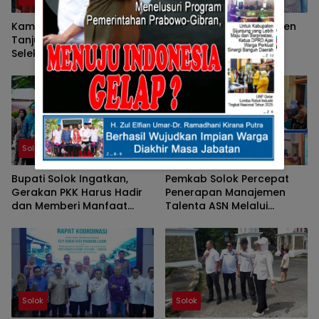
Kampung KB Nagari
Ketua TP-PKK Kabupaten
Tanjung Balik Solok Ikuti
Solok Tunjukkan
Seleksi Wawancara
Kepedulian terhadap
Tingkat Nasional 2026
Korban Bencana
Sepanjang 2025
Solok
Solok
Bupati Solok Ingatkan,
Pemkab Solok Percepat
Gerakan PKK Harus Hadir
Penerapan Manajemen
dan Memberi Manfaat
Talenta ASN Melalui
Nyata Bagi Masyarakat
Sosialisasi BKPSDM
Solok
Solok