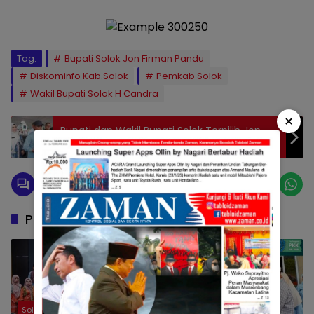
Tag:
Bupati Solok Jon Firman Pandu
Diskominfo Kab.Solok
Pemkab Solok
Wakil Bupati Solok H Candra
×
Bupati dan Wakil Bupati Solok Terpilih Jon
Firman Pandu – H. Candra ikuti Gladi Kotor
Pelantikan
Pos Terkait
Solok
Solok