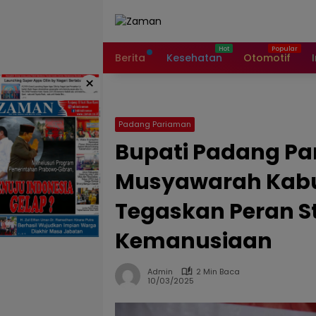
Langsung
ke
konten
Berita
Kesehatan
Otomotif
×
Padang Pariaman
Bupati Padang P
Musyawarah Kabup
Tegaskan Peran S
Kemanusiaan
Admin
2 Min Baca
10/03/2025