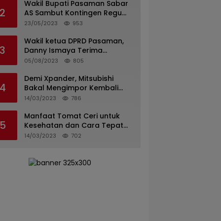
Wakil Bupati Pasaman Sabar
2
AS Sambut Kontingen Regu
Pramuka Kwarcab Pasaman
23/05/2023
953
Wakil ketua DPRD Pasaman,
3
Danny Ismaya Terima
Kunjungan Mahasiswa KKN
05/08/2023
805
Unand.
Demi Xpander, Mitsubishi
4
Bakal Mengimpor Kembali
Pajero Sport
14/03/2023
786
Manfaat Tomat Ceri untuk
5
Kesehatan dan Cara Tepat
Mengonsumsinya
14/03/2023
702