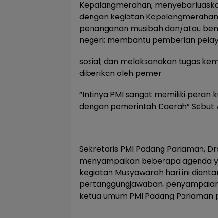
Kepalangmerahan; menyebarluaskan
dengan kegiatan Kcpalangmeraha
penanganan musibah dan/atau benca
negeri; membantu pemberian pela
sosial; dan melaksanakan tugas kem
diberikan oleh pemer
“Intinya PMI sangat memiliki peran 
dengan pemerintah Daerah” Sebut A
Sekretaris PMI Padang Pariaman, Dr
menyampaikan beberapa agenda ya
kegiatan Musyawarah hari ini diant
pertanggungjawaban, penyampaian 
ketua umum PMI Padang Pariaman p