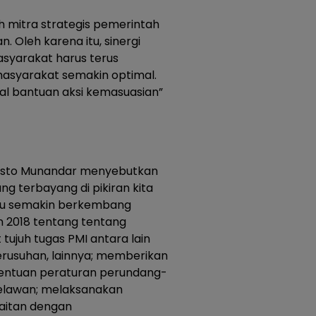
h mitra strategis pemerintah
 Oleh karena itu, sinergi
syarakat harus terus
asyarakat semakin optimal.
al bantuan aksi kemasuasian”
risto Munandar menyebutkan
ng terbayang di pikiran kita
itu semakin berkembang
n 2018 tentang tentang
ujuh tugas PMI antara lain
rusuhan, lainnya; memberikan
tentuan peraturan perundang-
elawan; melaksanakan
kaitan dengan