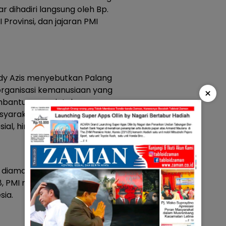
r dihadiri langsung oleh Bp.
 Provinsi, dan jajaran PMI
dy Azis menyebutkan Palang
rganisasi kemanusiaan yang
×
embantu pemerintah
arakat di berbagai bidang,
ial, hingga pendidikan.
 diamanatkan dalam Pasal 22
, PMI menjadi garda terdepan
sia.