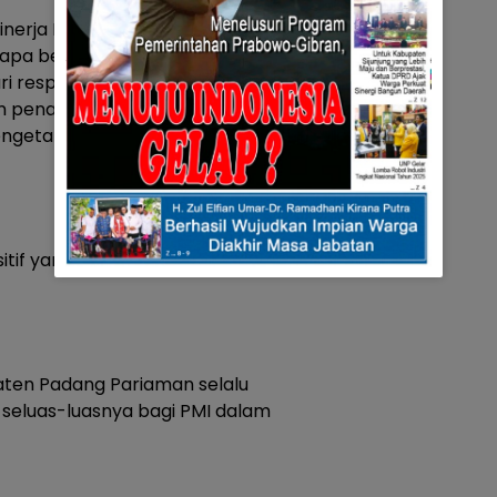
inerja PMI Padang Pariaman,
apa besar kontribusi PMI dalam
ari respons cepat terhadap
m penanganan krisis kesehatan,
engetahuan teknis
tif yang nyata bagi
ten Padang Pariaman selalu
eluas-luasnya bagi PMI dalam