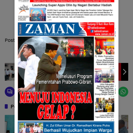
Post Views:
145
Masyarakat Pasaman Lega Mengetahui
Pasangan Welly – Parulian Resmi Mendaftar
ke KPU.
Pos Terkait