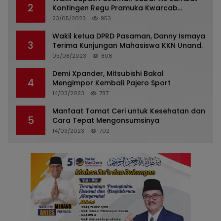
2
Kontingen Regu Pramuka Kwarcab
Pasaman
23/05/2023
953
Wakil ketua DPRD Pasaman, Danny Ismaya
3
Terima Kunjungan Mahasiswa KKN Unand.
05/08/2023
806
Demi Xpander, Mitsubishi Bakal
4
Mengimpor Kembali Pajero Sport
14/03/2023
787
Manfaat Tomat Ceri untuk Kesehatan dan
5
Cara Tepat Mengonsumsinya
14/03/2023
702