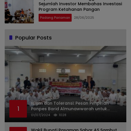
Sejumlah Investor Membahas Investasi
Program Ketahanan Pangan
Padang Pariaman
28/06/2025
Popular Posts
Islam dan Toleransi: Pesan Pimpinan
1
Ponpes Barid Almunawwarah untuk
Indonesia
01/07/2024
1028
Wakil Bupati Pasaman Sabar AS Sambut