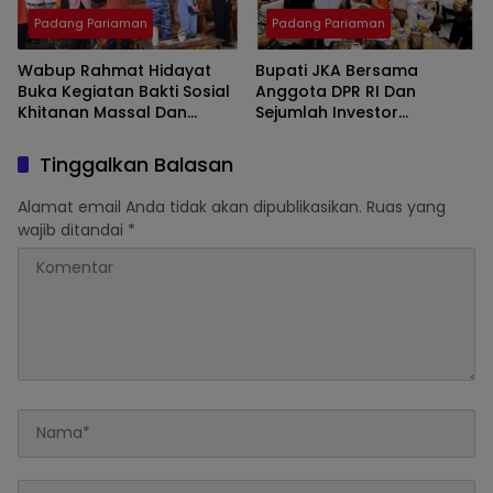
Padang Pariaman
Padang Pariaman
Wabup Rahmat Hidayat
Bupati JKA Bersama
Buka Kegiatan Bakti Sosial
Anggota DPR RI Dan
Khitanan Massal Dan
Sejumlah Investor
Gerakan Kebugaran
Membahas Investasi
Jasmani
Program Ketahanan
Tinggalkan Balasan
Pangan
Alamat email Anda tidak akan dipublikasikan.
Ruas yang
wajib ditandai
*