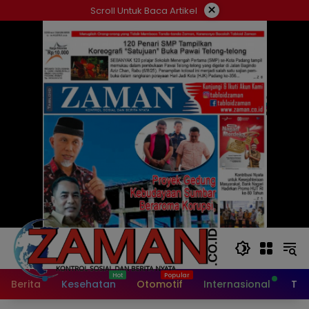
Langsung
×
Scroll Untuk Baca Artikel
ke
konten
Berita
Kesehatan
Otomotif
Internasional
Tek