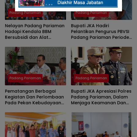
Padang Pariaman
Padang Pariaman
Nelayan Padang Pariaman
Bupati JKA Hadiri
Hadapi Kendala BBM
Pelantikan Pengurus PBVSI
Bersubsidi dan Alat
Padang Pariaman Periode
Tangkap, Berharap
2025- 2029
Perhatian Pemerintah
Padang Pariaman
Padang Pariaman
Pematangan Berbagai
Bupati JKA Apresiasi Polres
Kegiatan Dan Perlombaan
Padang Pariaman, Dalam
Pada Pekan Kebudayaan
Menjaga Keamanan Dan
Ke 1 Padang Pariaman
Penegakan Hukum Di
Padang Pariaman