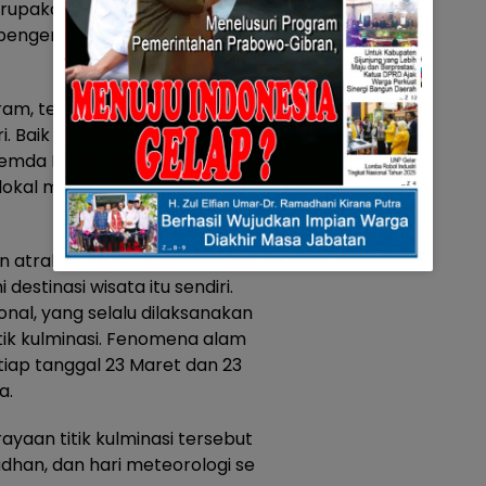
rupakan bentuk dukungan
 pengembangan pariwisata dan
am, telah dilaksanakan untuk
. Baik penggalian potensi
 Pemda Pasaman juga telah
okal maupun nasional, terang
ain atraksi wisata, Pemda
stinasi wisata itu sendiri.
onal, yang selalu dilaksanakan
tik kulminasi. Fenomena alam
etiap tanggal 23 Maret dan 23
a.
ayaan titik kulminasi tersebut
dhan, dan hari meteorologi se