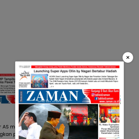
×
bar AS memaparkan , bahwa
kan pariwisata. Dan