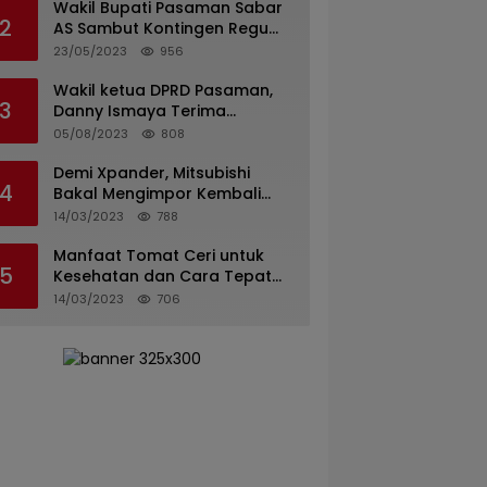
Wakil Bupati Pasaman Sabar
2
AS Sambut Kontingen Regu
Pramuka Kwarcab Pasaman
23/05/2023
956
Wakil ketua DPRD Pasaman,
3
Danny Ismaya Terima
Kunjungan Mahasiswa KKN
05/08/2023
808
Unand.
Demi Xpander, Mitsubishi
4
Bakal Mengimpor Kembali
Pajero Sport
14/03/2023
788
Manfaat Tomat Ceri untuk
5
Kesehatan dan Cara Tepat
Mengonsumsinya
14/03/2023
706