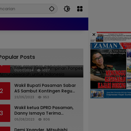
×
Popular Posts
Islam dan Toleransi: Pesan
1
Pimpinan Ponpes Barid
Almunawwarah untuk
01/07/2024
1027
Indonesia
Wakil Bupati Pasaman Sabar
2
AS Sambut Kontingen Regu
Pramuka Kwarcab Pasaman
23/05/2023
953
Wakil ketua DPRD Pasaman,
3
Danny Ismaya Terima
Kunjungan Mahasiswa KKN
05/08/2023
806
Unand.
Demi Xpander, Mitsubishi