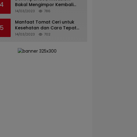
4
Bakal Mengimpor Kembali
Pajero Sport
14/03/2023
786
Manfaat Tomat Ceri untuk
5
Kesehatan dan Cara Tepat
Mengonsumsinya
14/03/2023
702