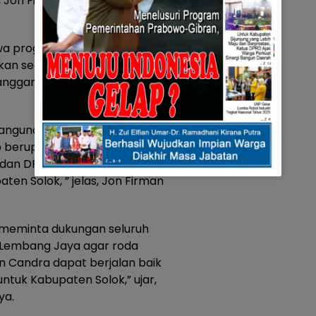
, Jon Firman Pandu kepada
hwa program pembangunan di
n sedikit terhambat. Hal itu
 anggaran yang ditetapkan oleh
bangunan dipotong sebanyak
ap berupaya meraih dana pusat
 dan DPRD Provinsi demi bisa
en Solok, ” jelas, Jon Firman
i meminta dukungan seluruh
 Lembang Jaya agar roda
 Candra dapat berjalan baik
ntuk Kabupaten Solok,” ujar,
ya.