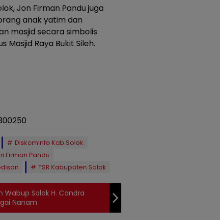
lok, Jon Firman Pandu juga
rang anak yatim dan
 masjid secara simbolis
 Masjid Raya Bukit Sileh.
Diskominfo Kab.Solok
on Firman Pandu
edison
TSR Kabupaten Solok
n Wabup Solok H. Candra
ungai Nanam