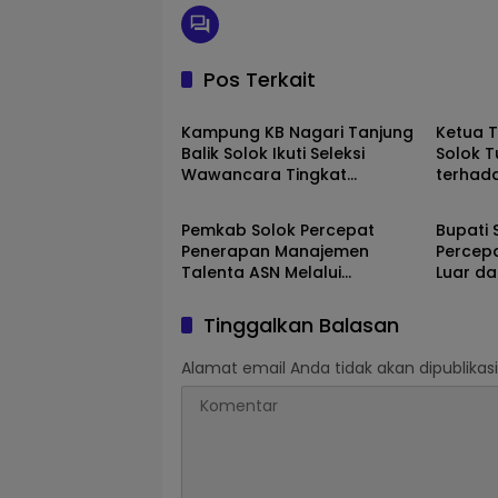
Pos Terkait
Solok
Solok
Kampung KB Nagari Tanjung
Ketua 
Balik Solok Ikuti Seleksi
Solok T
Wawancara Tingkat
terhad
Solok
Solok
Nasional 2026
Sepanj
Pemkab Solok Percepat
Bupati 
Penerapan Manajemen
Percep
Talenta ASN Melalui
Luar da
Sosialisasi BKPSDM
Selasih
Tinggalkan Balasan
Alamat email Anda tidak akan dipublikasi