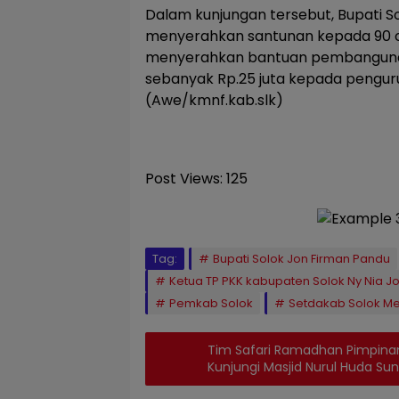
Dalam kunjungan tersebut, Bupati So
menyerahkan santunan kepada 90 o
menyerahkan bantuan pembangunan
sebanyak Rp.25 juta kepada pengurus
(Awe/kmnf.kab.slk)
Post Views:
125
Tag:
Bupati Solok Jon Firman Pandu
Ketua TP PKK kabupaten Solok Ny Nia J
Pemkab Solok
Setdakab Solok M
Tim Safari Ramadhan Pimpina
Kunjungi Masjid Nurul Huda S