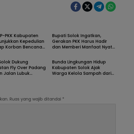
Solok
TP-PKK Kabupaten
Bupati Solok Ingatkan,
unjukkan Kepedulian
Gerakan PKK Harus Hadir
ap Korban Bencana
dan Memberi Manfaat Nyata
Solok
ang 2025
Bagi Masyarakat
Solok Dukung
Bunda Lingkungan Hidup
atan Fly Over Padang
Kabupaten Solok Ajak
n Jalan Lubuk
Warga Kelola Sampah dari
–Surian
Sumbernya
kan.
Ruas yang wajib ditandai
*