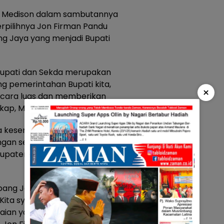
k, Medison dalam sambutannya
pilihnya Jon Firman Pandu
g Jaya yang menjadi Bupati
 Bupati dan Sekda merupakan
ng pemerintahan Bupati kita,
×
ecara luas dan memberikan
kap, Medison.
a kesempatan tersebut, juga
ngan seluruh masyarakat
upaten Solok atas pencapaian
mbang Jaya menjadi Bupati Solok,
Kita syukuri atas apa yang
paian yang terbaik untuk seluruh