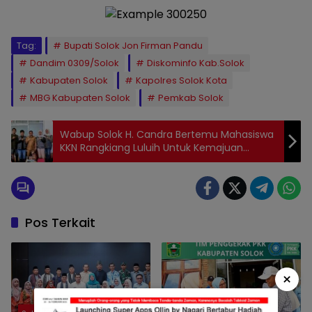
Tag:
Bupati Solok Jon Firman Pandu
Dandim 0309/Solok
Diskominfo Kab.Solok
Kabupaten Solok
Kapolres Solok Kota
MBG Kabupaten Solok
Pemkab Solok
Wabup Solok H. Candra Bertemu Mahasiswa
KKN Rangkiang Luluih Untuk Kemajuan
Daerah
Pos Terkait
×