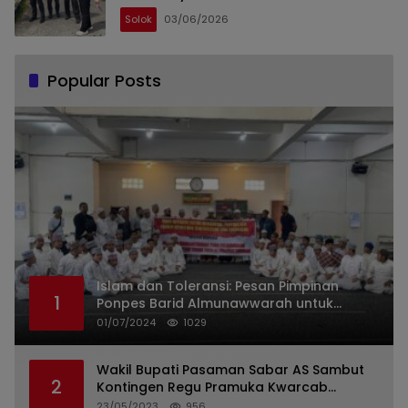
Solok
03/06/2026
Popular Posts
Islam dan Toleransi: Pesan Pimpinan
1
Ponpes Barid Almunawwarah untuk
Indonesia
01/07/2024
1029
Wakil Bupati Pasaman Sabar AS Sambut
2
Kontingen Regu Pramuka Kwarcab
Pasaman
23/05/2023
956