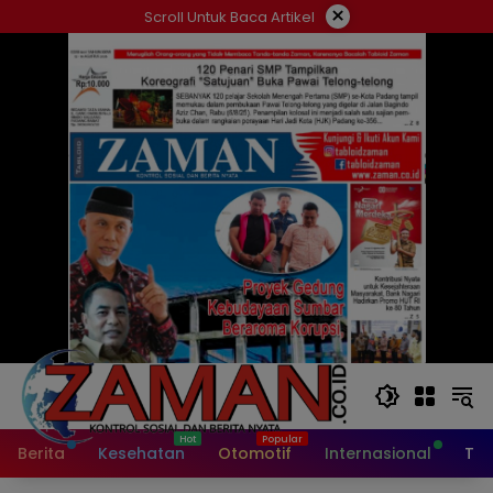
Langsung
×
Scroll Untuk Baca Artikel
ke
konten
Berita
Kesehatan
Otomotif
Internasional
Tek