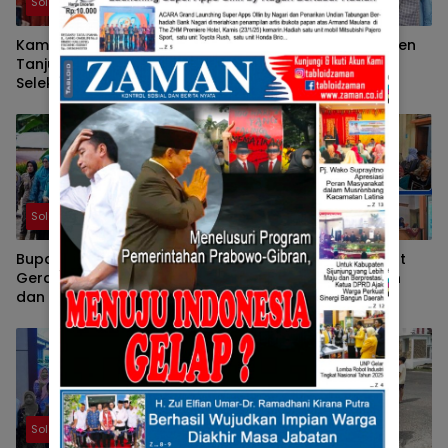
Solok
Solok
Kampung KB Nagari
Ketua TP-PKK Kabupaten
Tanjung Balik Solok Ikuti
Solok Tunjukkan
Seleksi Wawancara
Kepedulian terhadap
Tingkat Nasional 2026
Korban Bencana
Sepanjang 2025
Solok
Solok
Bupati Solok Ingatkan,
Pemkab Solok Percepat
Gerakan PKK Harus Hadir
Penerapan Manajemen
dan Memberi Manfaat
Talenta ASN Melalui
Nyata Bagi Masyarakat
Sosialisasi BKPSDM
Solok
Solok