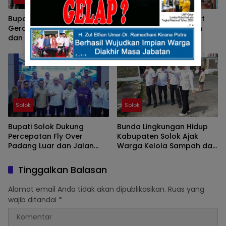
Bupati Solok Ingatkan,
Pemkab Solok Percepat
Gerakan PKK Harus Hadir
Penerapan Manajemen
dan Memberi Manfaat
Talenta ASN Melalui
Nyata Bagi Masyarakat
Sosialisasi BKPSDM
Solok
Solok
Bupati Solok Dukung
Bunda Lingkungan Hidup
Percepatan Fly Over
Kabupaten Solok Ajak
Padang Luar dan Jalan
Warga Kelola Sampah dari
Lubuk Selasih–Surian
Sumbernya
Tinggalkan Balasan
Alamat email Anda tidak akan dipublikasikan.
Ruas yang
wajib ditandai
*