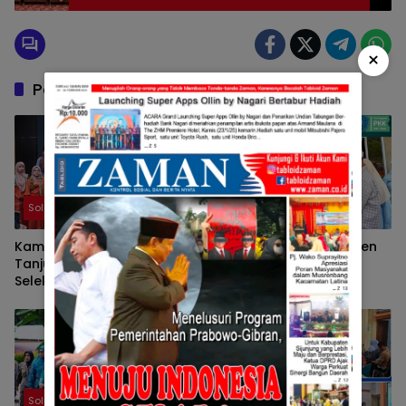
Solok
×
Pos Terkait
Solok
Solok
Kampung KB Nagari
Ketua TP-PKK Kabupaten
Tanjung Balik Solok Ikuti
Solok Tunjukkan
Seleksi Wawancara
Kepedulian terhadap
Tingkat Nasional 2026
Korban Bencana
Sepanjang 2025
Solok
Solok