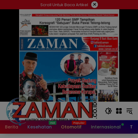
Langsung
×
Scroll Untuk Baca Artikel
ke
konten
Berita
Kesehatan
Otomotif
Internasional
Tek