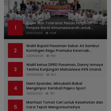
Islam dan Toleransi: Pesan Pimpinan
1
Ponpes Barid Almunawwarah untuk
Indonesia
01/07/2024
1028
Wakil Bupati Pasaman Sabar AS Sambut
2
Kontingen Regu Pramuka Kwarcab
Pasaman
23/05/2023
955
Wakil ketua DPRD Pasaman, Danny Ismaya
3
Terima Kunjungan Mahasiswa KKN Unand.
05/08/2023
807
Demi Xpander, Mitsubishi Bakal
4
Mengimpor Kembali Pajero Sport
14/03/2023
787
Manfaat Tomat Ceri untuk Kesehatan dan
5
Cara Tepat Mengonsumsinya