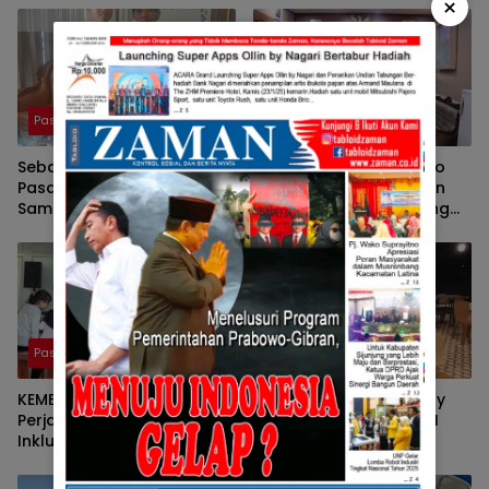
×
Pasaman
Pasaman
Sebagai Ketua DPRD
Pers Bersatu Tuah Saiyo
Pasaman, Nelfri Asfandi
Bersilahturahmi Dengan
Sambut Hangat
Kapolres Pasaman Yang
Kedatangan Pers Bersatu
Baru.
Tuah Saiyo.
Pasaman
Pasaman
KEMBALINYA SANG MOSES ;
Pulang Kampung, Benny
Perjalanan Pendidikan
Utama, Anggota DPR RI
Inklusif SD Negeri 05 Pauh,
Komisi III Sampaikan
Lubuk Sikaping, Pasaman.
Pemahaman Anotasi Pada
Oleh : Rahmawati Ismar SS
Wartawan Di Pasaman