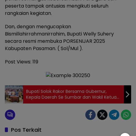
peserta tampak antusias mengikuti seluruh
rangkaian kegiatan.
Dan, dengan mengucapkan
Bismillahirrahmanirrahim, Bupati Welly Suhery
secara resmi membuka PORSENIJAR 2025
Kabupaten Pasaman. ( Sol/Mul ).
Post Views:
119
Bupati Solok Rakor Bersama Gubernur,
Kepala Daerah Se Sumbar dan Wakil Ketua
Komisi VI DPR RI Andre Rosiade
Pos Terkait