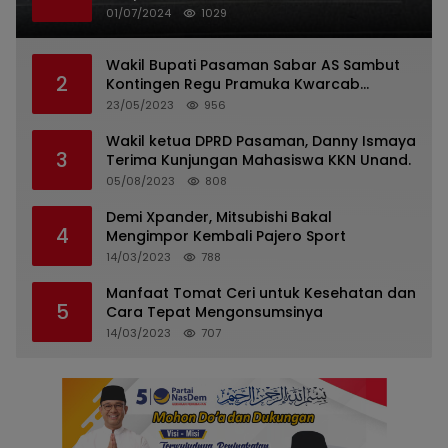
Indonesia
01/07/2024
1029
Wakil Bupati Pasaman Sabar AS Sambut
2
Kontingen Regu Pramuka Kwarcab
Pasaman
23/05/2023
956
Wakil ketua DPRD Pasaman, Danny Ismaya
3
Terima Kunjungan Mahasiswa KKN Unand.
05/08/2023
808
Demi Xpander, Mitsubishi Bakal
4
Mengimpor Kembali Pajero Sport
14/03/2023
788
Manfaat Tomat Ceri untuk Kesehatan dan
5
Cara Tepat Mengonsumsinya
14/03/2023
707