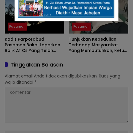
( Guru SDN Pauh , Lubuk
Sikaping, Pasaman.)
Pasaman
Pasaman
Kadis Parporabud
Tunjukkan Kepedulian
Pasaman Bakal Laporkan
Terhadap Masyarakat
Balik Af Cs Yang Telah
Yang Membutuhkan, Ketua
Menyebarkan Fitnah Dan
DPRD Pasaman Nelfri
Melaporkannya
Asfandi Donorkan
Tinggalkan Balasan
Darahnya
Alamat email Anda tidak akan dipublikasikan.
Ruas yang
wajib ditandai
*