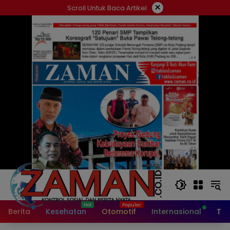
Langsung
×
Scroll Untuk Baca Artikel
ke
konten
Berita
Kesehatan
Otomotif
Internasional
Tek