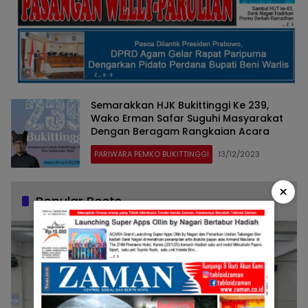
Semarakkan HJK Bukittinggi Ke 239,
Wako Erman Safar Suguhi Masyarakat
Dengan Beragam Rangkaian Acara
PARIWARA PEMKO BUKITTINGGI
13/12/2023
×
Popular Posts