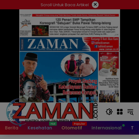
Langsung
×
Scroll Untuk Baca Artikel
ke
konten
Berita
Kesehatan
Otomotif
Internasional
Tek