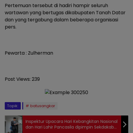
Pertemuan tersebut di hadiri hampir seluruh
wartawan yang bertugas dikabupaten Tanah Datar
dan yang tergabung dalam beberapa organisasi
pers.
Pewarta : Zulherman
Post Views:
239
Topik:
batusangkar
Inspektur Upacara Hari Kebangkitan Nasional
dan Hari Lahir Pancasila dipimpin Sekdakab
Solok Medison