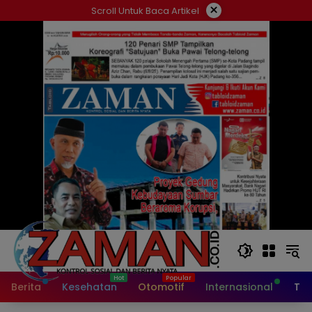
Langsung
×
Scroll Untuk Baca Artikel
ke
konten
Berita
Kesehatan
Otomotif
Internasional
Tek