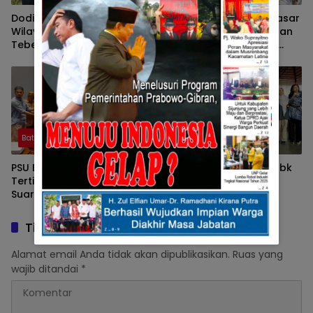
Dodi Hendra, Koordinator
Lakukan Blusukan ke Pasar
Wilayah Sumbar dari Tim
Balai Tangah Kecamatan
Tebet, Pasang Plang Merek
Lintau, Rich Aprian dan
di Lokas Pendirian Dapur
Doni Karson Tuai Respon
Makan Gratis
Hangat Dari Masyaraka
Batusangkar
Batusangkar
PSU Berjalan Aman dan
PT. UNITED TRACTORS Tbk
Tertib, Irman Gusman Raih
bersama J Trust Bank
Suara Terbanyak Di
Peduli Bencana Banjir
Kabupaten Tanah Datar.
Bandang Sumatera Barat
Turunkan Bantuan
Tinggalkan Balasan
Alamat email Anda tidak akan dipublikasikan.
Ruas yang
wajib ditandai
*