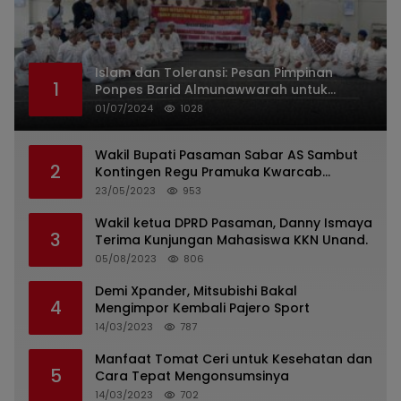
Islam dan Toleransi: Pesan Pimpinan
1
Ponpes Barid Almunawwarah untuk
Indonesia
01/07/2024
1028
Wakil Bupati Pasaman Sabar AS Sambut
2
Kontingen Regu Pramuka Kwarcab
Pasaman
23/05/2023
953
Wakil ketua DPRD Pasaman, Danny Ismaya
3
Terima Kunjungan Mahasiswa KKN Unand.
05/08/2023
806
Demi Xpander, Mitsubishi Bakal
4
Mengimpor Kembali Pajero Sport
14/03/2023
787
Manfaat Tomat Ceri untuk Kesehatan dan
5
Cara Tepat Mengonsumsinya
14/03/2023
702