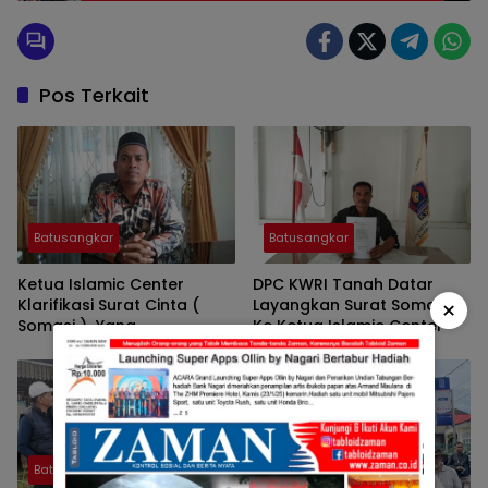
Pos Terkait
Batusangkar
Batusangkar
Ketua Islamic Center
DPC KWRI Tanah Datar
Klarifikasi Surat Cinta (
Layangkan Surat Somasi
×
Somasi ) Yang
Ke Ketua Islamic Center
dilayangkan DPC KWRI
Tanah Datar
Batusangkar
Batusangkar