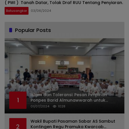
( PWI ) Tanah Datar, Tolak Draf RUU Tentang Penyiaran.
Batusangkar
03/06/2024
Popular Posts
Islam dan Toleransi: Pesan Pimpinan
1
Ponpes Barid Almunawwarah untuk
Indonesia
01/07/2024
1028
Wakil Bupati Pasaman Sabar AS Sambut
2
Kontingen Regu Pramuka Kwarcab