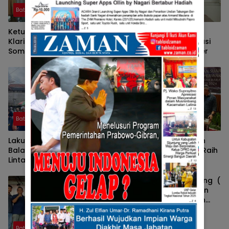
Batusangkar
Batusangkar
Ketua Islamic Center
DPC KWRI Tanah Datar
Klarifikasi Surat Cinta (
Layangkan Surat Somasi
Somasi ) Yang
Ke Ketua Islamic Center
dilayangkan DPC KWRI
Tanah Datar
Batusangkar
Batusangkar
Lakukan Blusukan ke Pasar
PSU Berjalan Aman dan
Balai Tangah Kecamatan
Tertib, Irman Gusman Raih
Lintau, Rich Aprian dan
Suara Terbanyak Di
Doni Karson Tuai Respon
Kabupaten Tanah Datar.
Hangat Dari Masyaraka
Dewan Pimpinan Cabang (
DPC ) Komite Wartawan
Reformasi ( KWRI ) dan
Persatuan Wartawan
Indonesia ( PWI ) Tanah
Batusangkar