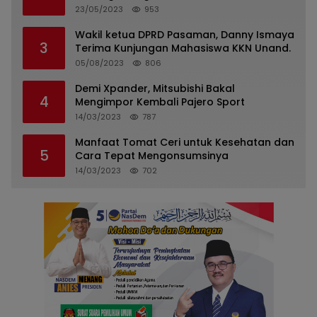
Pasaman
23/05/2023
953
Wakil ketua DPRD Pasaman, Danny Ismaya
3
Terima Kunjungan Mahasiswa KKN Unand.
05/08/2023
806
Demi Xpander, Mitsubishi Bakal
4
Mengimpor Kembali Pajero Sport
14/03/2023
787
Manfaat Tomat Ceri untuk Kesehatan dan
5
Cara Tepat Mengonsumsinya
14/03/2023
702