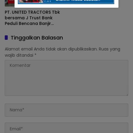
Datar, Tolak Draf RUU
Tentang Penyiaran.
PT. UNITED TRACTORS Tbk
bersama J Trust Bank
Peduli Bencana Banjir
Bandang Sumatera Barat
Turunkan Bantuan
Tinggalkan Balasan
Alamat email Anda tidak akan dipublikasikan.
Ruas yang
wajib ditandai
*