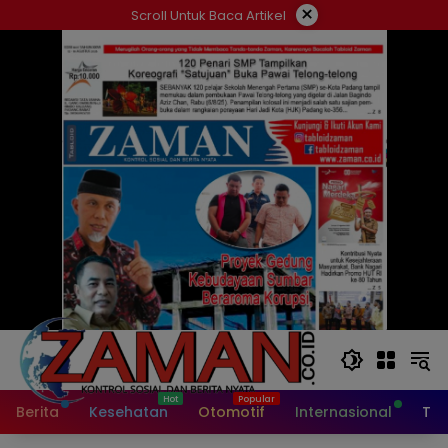
Langsung
×
Scroll Untuk Baca Artikel
ke
konten
Berita
Kesehatan
Otomotif
Internasional
Tek