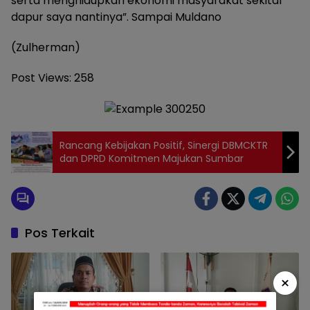
serta menghidupkan ekonomi masyarakat sekitar
dapur saya nantinya”. Sampai Muldano
(Zulherman)
Post Views:
258
Rancang Kebijakan Positif, Sinergi DBMCKTR
dan DPRD Komitmen Majukan Sumbar
Pos Terkait
×