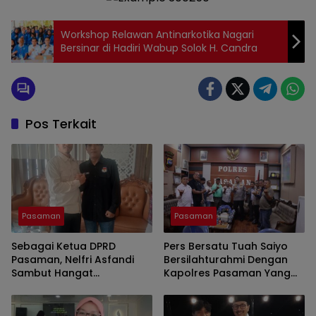
Workshop Relawan Antinarkotika Nagari
Bersinar di Hadiri Wabup Solok H. Candra
Pos Terkait
Pasaman
Pasaman
Sebagai Ketua DPRD
Pers Bersatu Tuah Saiyo
Pasaman, Nelfri Asfandi
Bersilahturahmi Dengan
Sambut Hangat
Kapolres Pasaman Yang
Kedatangan Pers Bersatu
Baru.
Tuah Saiyo.