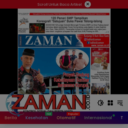
Langsung
×
Scroll Untuk Baca Artikel
ke
konten
Berita
Kesehatan
Otomotif
Internasional
Tek