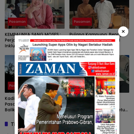
Pasaman
Pasaman
×
KEMBALINYA SANG MOSES ;
Pulang Kampung, Benny
Perjalanan Pendidikan
Utama, Anggota DPR RI
Inklusif SD Negeri 05 Pauh,
Komisi III Sampaikan
Lubuk Sikaping, Pasaman.
Pemahaman Anotasi Pada
Oleh : Rahmawati Ismar SS
Wartawan Di Pasaman
( Guru SDN Pauh , Lubuk
Sikaping, Pasaman.)
Pasaman
Pasaman
Kadis Parporabud
Tunjukkan Kepedulian
Pasaman Bakal Laporkan
Terhadap Masyarakat
Balik Af Cs Yang Telah
Yang Membutuhkan, Ketua
Menyebarkan Fitnah Dan
DPRD Pasaman Nelfri
Melaporkannya
Asfandi Donorkan
Tinggalkan Balasan
Darahnya