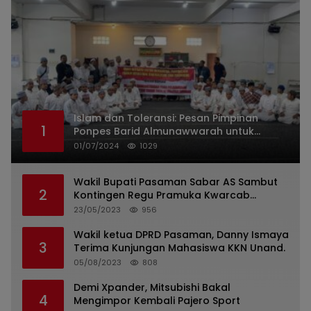
Islam dan Toleransi: Pesan Pimpinan
1
Ponpes Barid Almunawwarah untuk
Indonesia
01/07/2024
1029
Wakil Bupati Pasaman Sabar AS Sambut
2
Kontingen Regu Pramuka Kwarcab
Pasaman
23/05/2023
956
Wakil ketua DPRD Pasaman, Danny Ismaya
3
Terima Kunjungan Mahasiswa KKN Unand.
05/08/2023
808
Demi Xpander, Mitsubishi Bakal
4
Mengimpor Kembali Pajero Sport