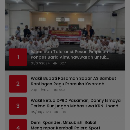
Islam dan Toleransi: Pesan Pimpinan
1
Ponpes Barid Almunawwarah untuk
Indonesia
01/07/2024
1027
Wakil Bupati Pasaman Sabar AS Sambut
2
Kontingen Regu Pramuka Kwarcab
Pasaman
23/05/2023
953
Wakil ketua DPRD Pasaman, Danny Ismaya
3
Terima Kunjungan Mahasiswa KKN Unand.
05/08/2023
806
Demi Xpander, Mitsubishi Bakal
4
Mengimpor Kembali Pajero Sport