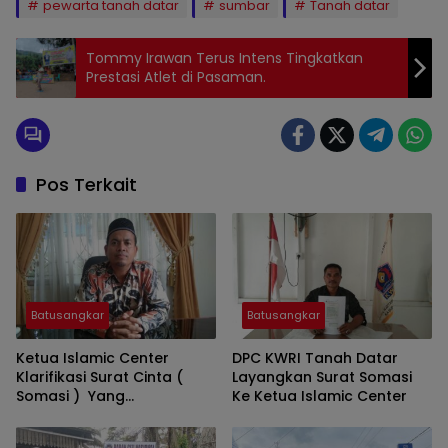
pewarta tanah datar
sumbar
Tanah datar
Tommy Irawan Terus Intens Tingkatkan
Prestasi Atlet di Pasaman.
Pos Terkait
Batusangkar
Batusangkar
Ketua Islamic Center
DPC KWRI Tanah Datar
Klarifikasi Surat Cinta (
Layangkan Surat Somasi
Somasi ) Yang
Ke Ketua Islamic Center
dilayangkan DPC KWRI
Tanah Datar