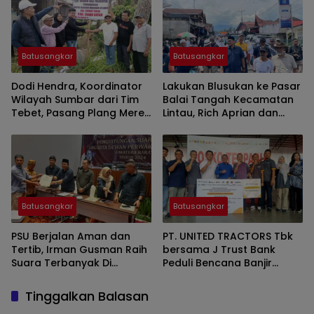
Batusangkar
Batusangkar
Dodi Hendra, Koordinator
Lakukan Blusukan ke Pasar
Wilayah Sumbar dari Tim
Balai Tangah Kecamatan
Tebet, Pasang Plang Merek
Lintau, Rich Aprian dan
di Lokas Pendirian Dapur
Doni Karson Tuai Respon
Makan Gratis
Hangat Dari Masyaraka
Batusangkar
Batusangkar
PSU Berjalan Aman dan
PT. UNITED TRACTORS Tbk
Tertib, Irman Gusman Raih
bersama J Trust Bank
Suara Terbanyak Di
Peduli Bencana Banjir
Kabupaten Tanah Datar.
Bandang Sumatera Barat
Turunkan Bantuan
Tinggalkan Balasan