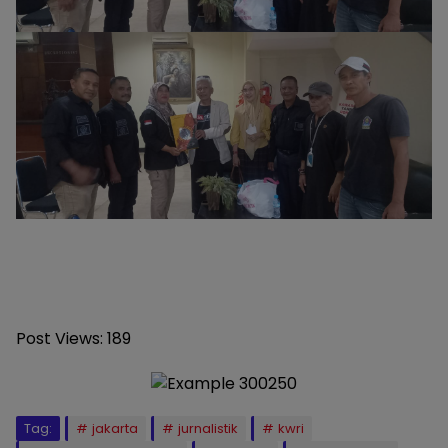
Post Views:
189
Tag:
jakarta
jurnalistik
kwri