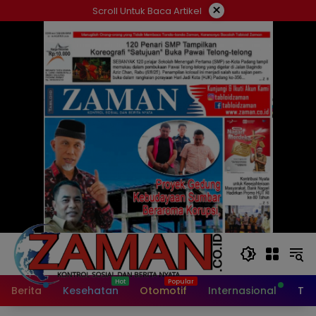
Langsung
×
Scroll Untuk Baca Artikel
ke
konten
Berita
Kesehatan
Otomotif
Internasional
Tek