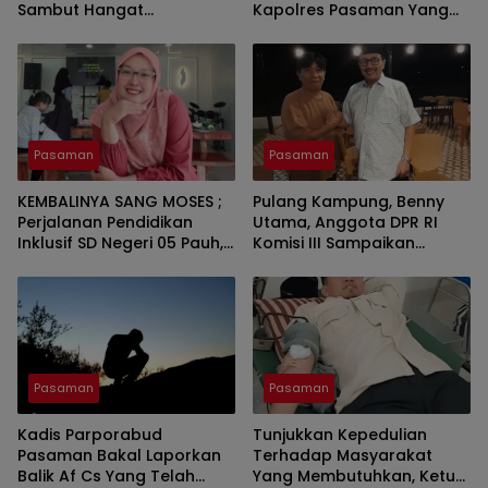
Sambut Hangat
Kapolres Pasaman Yang
Kedatangan Pers Bersatu
Baru.
Tuah Saiyo.
Pasaman
Pasaman
KEMBALINYA SANG MOSES ;
Pulang Kampung, Benny
Perjalanan Pendidikan
Utama, Anggota DPR RI
Inklusif SD Negeri 05 Pauh,
Komisi III Sampaikan
Lubuk Sikaping, Pasaman.
Pemahaman Anotasi Pada
Oleh : Rahmawati Ismar SS
Wartawan Di Pasaman
( Guru SDN Pauh , Lubuk
Sikaping, Pasaman.)
Pasaman
Pasaman
Kadis Parporabud
Tunjukkan Kepedulian
Pasaman Bakal Laporkan
Terhadap Masyarakat
Balik Af Cs Yang Telah
Yang Membutuhkan, Ketua