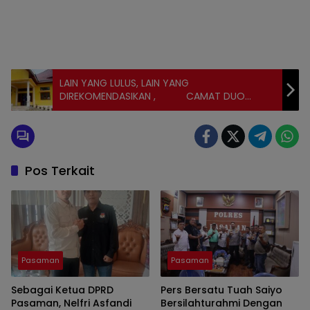
LAIN YANG LULUS, LAIN YANG
DIREKOMENDASIKAN , CAMAT DUO
KOTO BATALKAN REKOMENDASINYA
Pos Terkait
Pasaman
Pasaman
Sebagai Ketua DPRD
Pers Bersatu Tuah Saiyo
Pasaman, Nelfri Asfandi
Bersilahturahmi Dengan