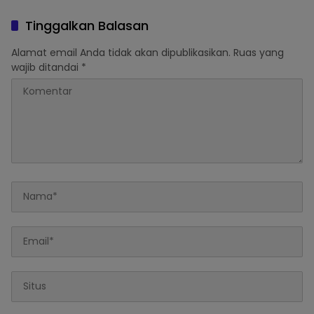
Menyebarkan Fitnah Dan
DPRD Pasaman Nelfri
Melaporkannya
Asfandi Donorkan
Tinggalkan Balasan
Darahnya
Alamat email Anda tidak akan dipublikasikan.
Ruas yang
wajib ditandai
*