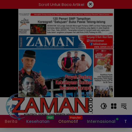
Langsung
×
Scroll Untuk Baca Artikel
ke
konten
Berita
Kesehatan
Otomotif
Internasional
Tek