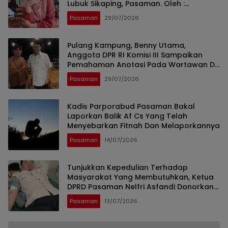
Lubuk Sikaping, Pasaman. Oleh :
Rahmawati Ismar SS ( Guru SDN Pauh ,
Pasaman
29/07/2026
Lubuk Sikaping, Pasaman.)
Pulang Kampung, Benny Utama,
Anggota DPR RI Komisi III Sampaikan
Pemahaman Anotasi Pada Wartawan Di
Pasaman
Pasaman
29/07/2026
Kadis Parporabud Pasaman Bakal
Laporkan Balik Af Cs Yang Telah
Menyebarkan Fitnah Dan Melaporkannya
Pasaman
14/07/2026
Tunjukkan Kepedulian Terhadap
Masyarakat Yang Membutuhkan, Ketua
DPRD Pasaman Nelfri Asfandi Donorkan
Darahnya
Pasaman
13/07/2026