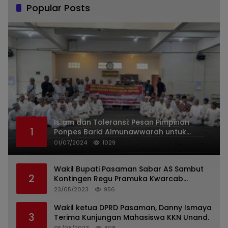
Popular Posts
Islam dan Toleransi: Pesan Pimpinan
1
Ponpes Barid Almunawwarah untuk
Indonesia
01/07/2024
1029
Wakil Bupati Pasaman Sabar AS Sambut
2
Kontingen Regu Pramuka Kwarcab
Pasaman
23/05/2023
956
Wakil ketua DPRD Pasaman, Danny Ismaya
3
Terima Kunjungan Mahasiswa KKN Unand.